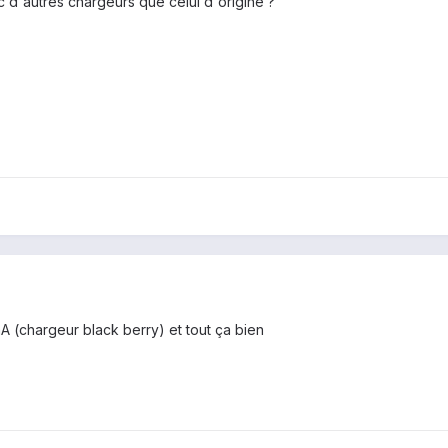
d'autres chargeurs que celui d'origine ?
A (chargeur black berry) et tout ça bien