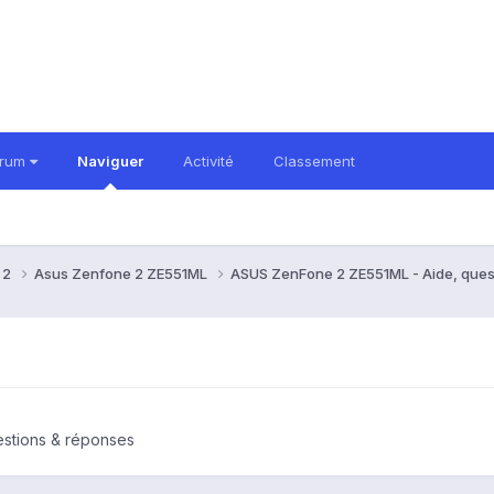
orum
Naviguer
Activité
Classement
 2
Asus Zenfone 2 ZE551ML
ASUS ZenFone 2 ZE551ML - Aide, ques
stions & réponses