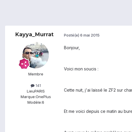
Kayya_Murrat
Posté(e)
6 mai 2015
Bonjour,
Voici mon soucis :
Membre
141
Cette nuit, j'ai laissé le ZF2 sur ch
Lieu
PARIS
Marque:
OnePlus
Modèle:
6
Et me voici depuis ce matin au bur