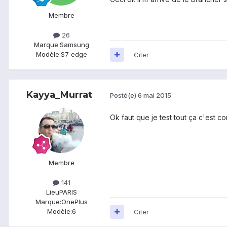
Membre
26
Marque:
Samsung
Modèle:
S7 edge
Citer
Kayya_Murrat
Posté(e)
6 mai 2015
Ok faut que je test tout ça c'est c
Membre
141
Lieu
PARIS
Marque:
OnePlus
Modèle:
6
Citer