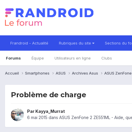
Frandroid - Actualité
Rubriques du site
Sections du f
Forums
Équipe
Utilisateurs en ligne
Clubs
Accueil
Smartphones
ASUS
Archives Asus
ASUS ZenFone
Problème de charge
Par
Kayya_Murrat
6 mai 2015
dans
ASUS ZenFone 2 ZE551ML - Aide, que