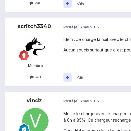
240
Citer
scritch3340
Posté(e)
6 mai 2015
Idem : Je charge la nuit avec le c
Aucun soucis surtout que c'est pour
Membre
148
Citer
vindz
Posté(e)
6 mai 2015
Moi je le charge avec le chargeur 
à 6h à 85%! Ce chargeur rechargea
Ceci dit il m'arrive de le brancher