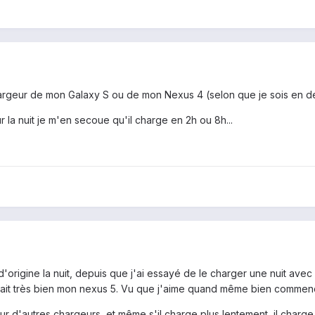
hargeur de mon Galaxy S ou de mon Nexus 4 (selon que je sois en dé
 la nuit je m'en secoue qu'il charge en 2h ou 8h...
d'origine la nuit, depuis que j'ai essayé de le charger une nuit a
it très bien mon nexus 5. Vu que j'aime quand même bien commencer 
 sur d'autres chargeurs, et même s'il charge plus lentement, il char