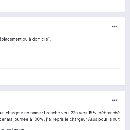
placement ou à domicile)...
vec un chargeur no name : branché vers 23h vers 15%, débranché
ma journée à 100%, j'ai repris le chargeur Asus pour la nuit.
ge quand même.