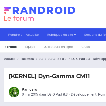
Frandroid - Actualité
Rubriques du site
Sections du f
Forums
Équipe
Utilisateurs en ligne
Clubs
Accueil
Tablettes
LG
LG G Pad 8.3
LG G Pad 8.3 - Dévelo
[KERNEL] Dyn-Gamma CM11
Par
Icers
6 mai 2015
dans
LG G Pad 8.3 - Développement, Rom