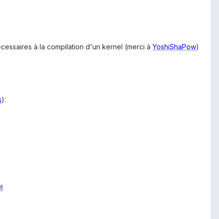
cessaires à la compilation d'un kernel (
merci à
YoshiShaPow
)
s
):
M