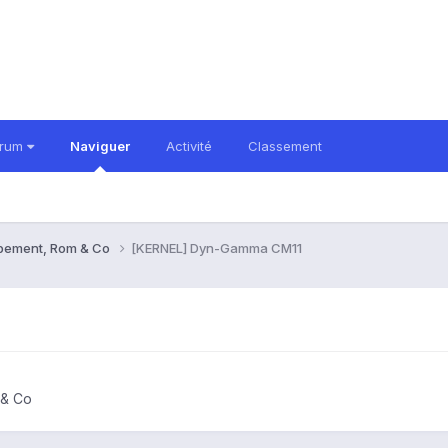
orum
Naviguer
Activité
Classement
ppement, Rom & Co
[KERNEL] Dyn-Gamma CM11
 & Co