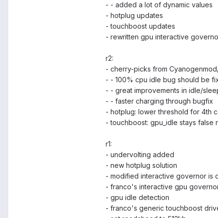
- - added a lot of dynamic values
- hotplug updates
- touchboost updates
- rewritten gpu interactive governo
r2:
- cherry-picks from Cyanogenmod
- - 100% cpu idle bug should be f
- - great improvements in idle/slee
- - faster charging through bugfix
- hotplug: lower threshold for 4th 
- touchboost: gpu_idle stays false 
r1:
- undervolting added
- new hotplug solution
- modified interactive governor is 
- franco's interactive gpu governo
- gpu idle detection
- franco's generic touchboost driv