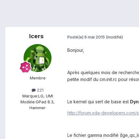
Icers
Posté(e)
6 mai 2015
(modifié)
Bonjour,
Après quelques mois de recherches 
Membre
petite modif du cm.init.rc pour ré
221
Marque:
LG, UMI
Le kernel qui sert de base est
Dyn
Modèle:
GPad 8.3,
Hammer
http://forum.xda-developers.com
Le fichier gamma modifié (lge_qc_