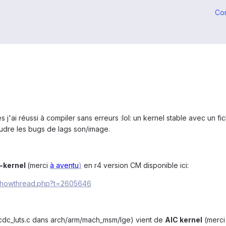
Co
j'ai réussi à compiler sans erreurs :lol: un kernel stable avec un f
soudre les bugs de lags son/image.
-kernel
(merci
à aventu
)
en r4 version CM disponible ici:
/showthread.php?t=2605646
lcdc_luts.c dans arch/arm/mach_msm/lge) vient de
AIC kernel
(merci