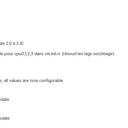
de 2.0 à 2.4)
le pour cpu0,1,2,3 dans cm.init.rc (résoud les lags son/image)
e, all values are now configurable
pdate
update