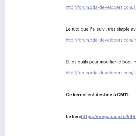
http://forum.xda-developers.com
Le tuto que j'ai suivi, très simple
http://forum.xda-developers.com
Et les outils pour modifier le boot.
http://forum.xda-developers.com
Ce kernel est destiné à CM11.
Le lien:
https://mega.co.nz/#