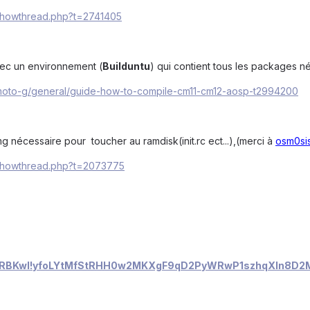
/showthread.php?t=2741405
 avec un environnement (
Builduntu
) qui contient tous les packages né
/moto-g/general/guide-how-to-compile-cm11-cm12-aosp-t2994200
img nécessaire pour toucher au ramdisk(init.rc ect...),(merci à
osm0si
/showthread.php?t=2073775
!i4VRBKwI!yfoLYtMfStRHH0w2MKXgF9qD2PyWRwP1szhqXln8D2