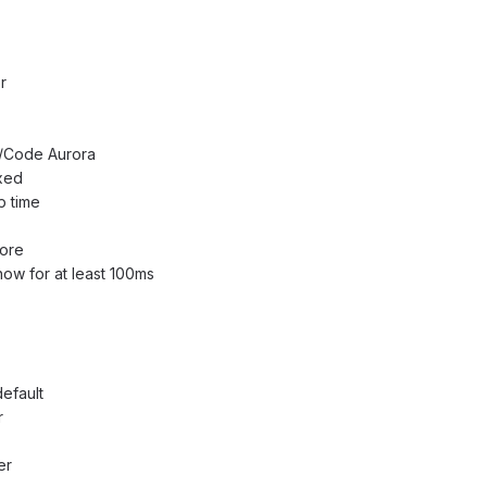
r
/Code Aurora
ixed
p time
core
now for at least 100ms
default
r
er