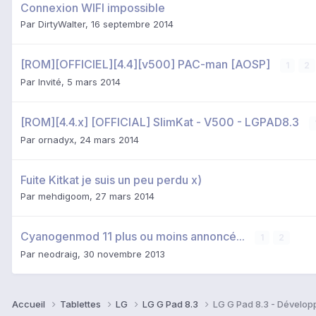
Connexion WIFI impossible
Par
DirtyWalter
,
16 septembre 2014
[ROM][OFFICIEL][4.4][v500] PAC-man [AOSP]
1
2
Par Invité,
5 mars 2014
[ROM][4.4.x] [OFFICIAL] SlimKat - V500 - LGPAD8.3
Par
ornadyx
,
24 mars 2014
Fuite Kitkat je suis un peu perdu x)
Par
mehdigoom
,
27 mars 2014
Cyanogenmod 11 plus ou moins annoncé...
1
2
Par
neodraig
,
30 novembre 2013
Accueil
Tablettes
LG
LG G Pad 8.3
LG G Pad 8.3 - Dévelo