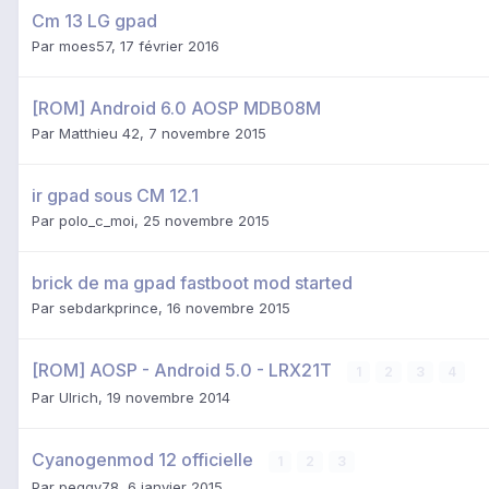
Cm 13 LG gpad
Par
moes57
,
17 février 2016
[ROM] Android 6.0 AOSP MDB08M
Par
Matthieu 42
,
7 novembre 2015
ir gpad sous CM 12.1
Par
polo_c_moi
,
25 novembre 2015
brick de ma gpad fastboot mod started
Par
sebdarkprince
,
16 novembre 2015
[ROM] AOSP - Android 5.0 - LRX21T
1
2
3
4
Par
Ulrich
,
19 novembre 2014
Cyanogenmod 12 officielle
1
2
3
Par
peggy78
,
6 janvier 2015