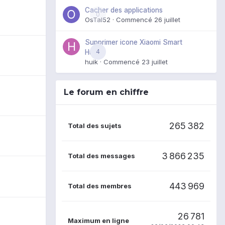
Cacher des applications
0
OsTal52
· Commencé
26 juillet
Supprimer icone Xiaomi Smart
4
Hub
huik
· Commencé
23 juillet
Le forum en chiffre
265 382
Total des sujets
3 866 235
Total des messages
443 969
Total des membres
26 781
Maximum en ligne