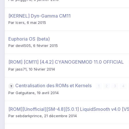
[KERNEL] Dyn-Gamma CM11
Par
Icers
,
6 mai 2015
Euphoria OS (beta)
Par
devil505
,
6 février 2015
[ROM] [CM11] [4.4.2] CYANOGENMOD 11.0 OFFICIAL
Par
jass71
,
10 février 2014
Centralisation des ROMs et Kernels
1
2
3
4
Par
Gatguitare
,
19 avril 2014
[ROM][Unofficial][SM-4.8][5.0.1] LiquidSmooth v4.0 [
Par
sebdarkprince
,
21 décembre 2014