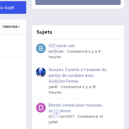
u sujet
TRIER PAR
Sujets
XZ1 stock rom
bid0uille
0
· Commencé
il y a 9
heures
Assurez 3 points à l'examen du
permis de conduire avec
0
Question Permis
yanb
· Commencé
il y a 10
heures
Besoin conseil pour nouveau
smartphone
1
DroidTech007
· Commencé
31
juillet