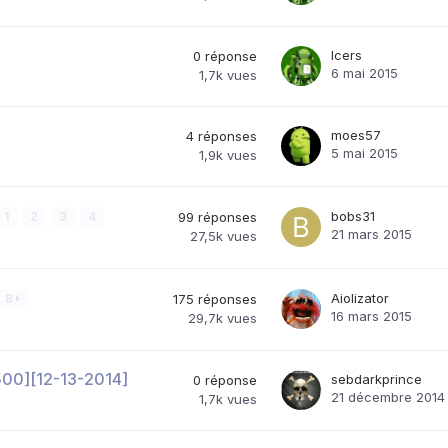
Icers
0
réponse
6 mai 2015
1,7k
vues
moes57
4
réponses
5 mai 2015
1,9k
vues
bobs31
1
2
3
4
99
réponses
21 mars 2015
27,5k
vues
Aiolizator
8
175
réponses
16 mars 2015
29,7k
vues
V500][12-13-2014]
sebdarkprince
0
réponse
21 décembre 2014
1,7k
vues