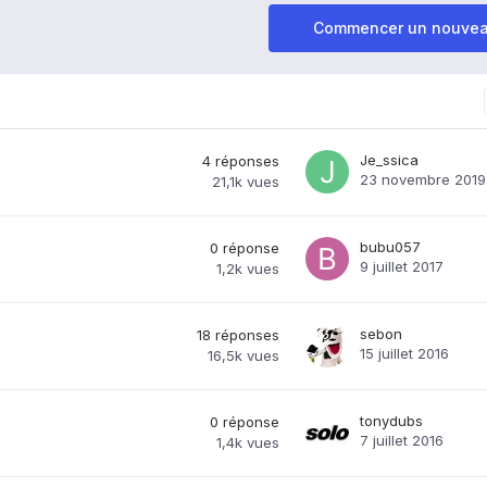
Commencer un nouvea
Je_ssica
4
réponses
23 novembre 2019
21,1k
vues
bubu057
0
réponse
9 juillet 2017
1,2k
vues
sebon
18
réponses
15 juillet 2016
16,5k
vues
tonydubs
0
réponse
7 juillet 2016
1,4k
vues