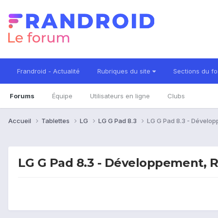
Frandroid - Actualité
Rubriques du site
Sections du f
Forums
Équipe
Utilisateurs en ligne
Clubs
Accueil
Tablettes
LG
LG G Pad 8.3
LG G Pad 8.3 - Dévelo
LG G Pad 8.3 - Développement, 