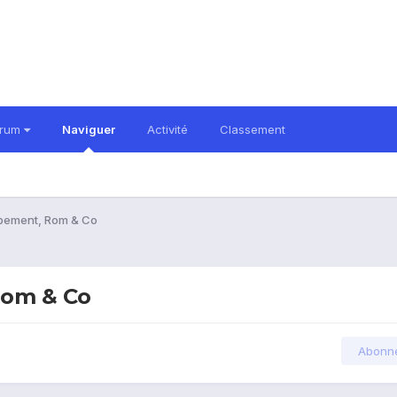
orum
Naviguer
Activité
Classement
ppement, Rom & Co
Rom & Co
Abonn