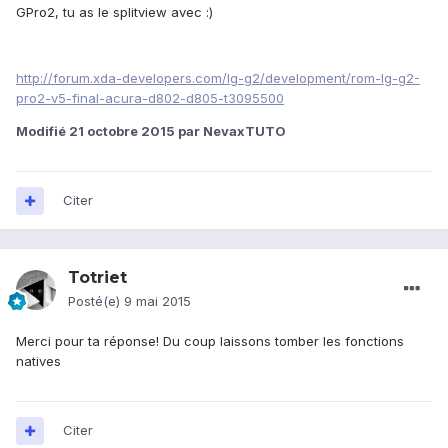
GPro2, tu as le splitview avec :)
http://forum.xda-developers.com/lg-g2/development/rom-lg-g2-
pro2-v5-final-acura-d802-d805-t3095500
Modifié
21 octobre 2015
par NevaxTUTO
Citer
Totriet
Posté(e)
9 mai 2015
Merci pour ta réponse! Du coup laissons tomber les fonctions
natives
Citer