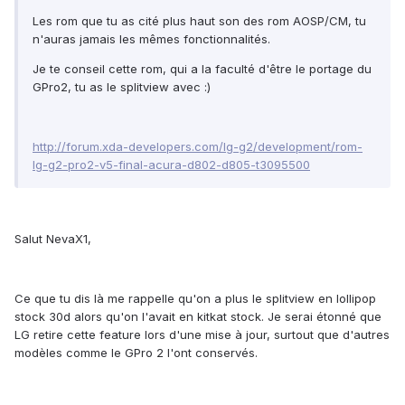
Les rom que tu as cité plus haut son des rom AOSP/CM, tu
n'auras jamais les mêmes fonctionnalités.
Je te conseil cette rom, qui a la faculté d'être le portage du
GPro2, tu as le splitview avec :)
http://forum.xda-developers.com/lg-g2/development/rom-
lg-g2-pro2-v5-final-acura-d802-d805-t3095500
Salut NevaX1,
Ce que tu dis là me rappelle qu'on a plus le splitview en lollipop
stock 30d alors qu'on l'avait en kitkat stock. Je serai étonné que
LG retire cette feature lors d'une mise à jour, surtout que d'autres
modèles comme le GPro 2 l'ont conservés.