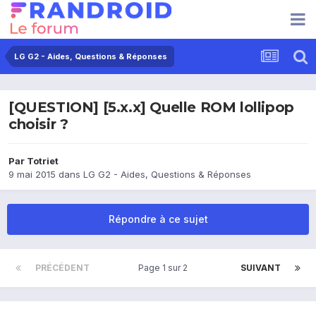
LG G2 - Aides, Questions & Réponses
[QUESTION] [5.x.x] Quelle ROM lollipop
choisir ?
Par
Totriet
9 mai 2015
dans
LG G2 - Aides, Questions & Réponses
Répondre à ce sujet
PRÉCÉDENT
Page 1 sur 2
SUIVANT