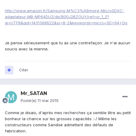
http://www.amazon.fr/Samsung-M%C3%A9moire-MicroSDXC-
adaptateur-MB-MP64DU2/dp/B00J2BZOUY/ref=sr_1_2?
ie=UTF8&qid=1431368622&sr=8-2&keywords=micro+SD+64+Go
Je pense sérieusement que tu as une contrefaçon. Je n'ai aucun
soucis avec la mienne.
Citer
Mr_SATAN
Posté(e)
11 mai 2015
Comme je disais, d'après mes recherches ça semble être au petit
bonheur la chance sur les grosses capacités :-/ Même les
constructeurs comme Sandisk admettent des défauts de
fabrication.