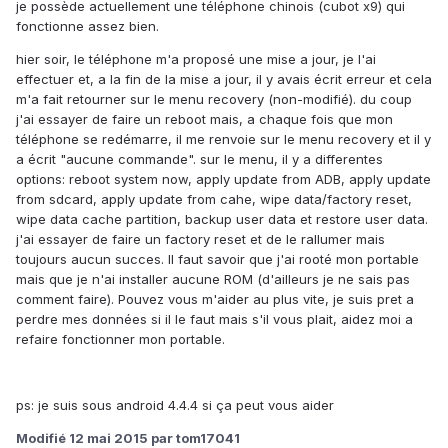
je possède actuellement une téléphone chinois (cubot x9) qui
fonctionne assez bien.
hier soir, le téléphone m'a proposé une mise a jour, je l'ai
effectuer et, a la fin de la mise a jour, il y avais écrit erreur et cela
m'a fait retourner sur le menu recovery (non-modifié). du coup
j'ai essayer de faire un reboot mais, a chaque fois que mon
téléphone se redémarre, il me renvoie sur le menu recovery et il y
a écrit "aucune commande". sur le menu, il y a differentes
options: reboot system now, apply update from ADB, apply update
from sdcard, apply update from cahe, wipe data/factory reset,
wipe data cache partition, backup user data et restore user data.
j'ai essayer de faire un factory reset et de le rallumer mais
toujours aucun succes. Il faut savoir que j'ai rooté mon portable
mais que je n'ai installer aucune ROM (d'ailleurs je ne sais pas
comment faire). Pouvez vous m'aider au plus vite, je suis pret a
perdre mes données si il le faut mais s'il vous plait, aidez moi a
refaire fonctionner mon portable.
ps: je suis sous android 4.4.4 si ça peut vous aider
Modifié
12 mai 2015
par tom17041