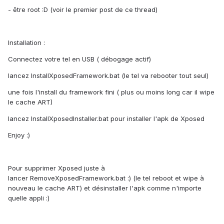
- être root :D (voir le premier post de ce thread)
Installation :
Connectez votre tel en USB ( débogage actif)
lancez InstallXposedFramework.bat (le tel va rebooter tout seul)
une fois l'install du framework fini ( plus ou moins long car il wipe
le cache ART)
lancez InstallXposedInstaller.bat pour installer l'apk de Xposed
Enjoy :)
Pour supprimer Xposed juste à
lancer RemoveXposedFramework.bat :) (le tel reboot et wipe à
nouveau le cache ART) et désinstaller l'apk comme n'importe
quelle appli :)