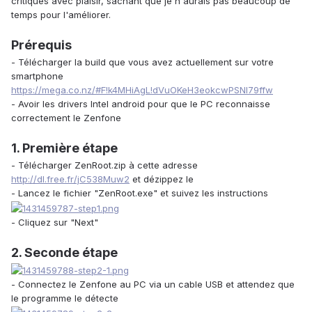
critiques avec plaisir, sachant que je n'aurais pas beaucoup de
temps pour l'améliorer.
Prérequis
- Télécharger la build que vous avez actuellement sur votre
smartphone
https://mega.co.nz/#F!k4MHiAgL!dVuOKeH3eokcwPSNI79ffw
- Avoir les drivers Intel android pour que le PC reconnaisse
correctement le Zenfone
1. Première étape
- Télécharger ZenRoot.zip à cette adresse
http://dl.free.fr/jC538Muw2
et dézippez le
- Lancez le fichier "ZenRoot.exe" et suivez les instructions
- Cliquez sur "Next"
2. Seconde étape
- Connectez le Zenfone au PC via un cable USB et attendez que
le programme le détecte