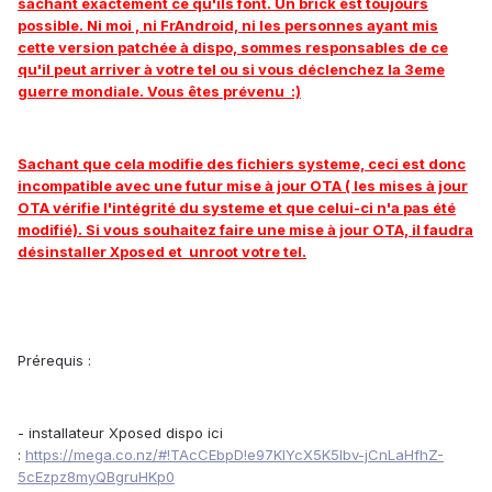
sachant exactement ce qu'ils font. Un brick est toujours
possible. Ni moi , ni FrAndroid, ni les personnes ayant mis
cette version patchée à dispo, sommes responsables de ce
qu'il peut arriver à votre tel ou si vous déclenchez la 3eme
guerre mondiale. Vous êtes prévenu :)
Sachant que cela modifie des fichiers systeme, ceci est donc
incompatible avec une futur mise à jour OTA ( les mises à jour
OTA vérifie l'intégrité du systeme et que celui-ci n'a pas été
modifié). Si vous souhaitez faire une mise à jour OTA, il faudra
désinstaller Xposed et unroot votre tel.
Prérequis :
- installateur Xposed dispo ici
:
https://mega.co.nz/#!TAcCEbpD!e97KlYcX5K5Ibv-jCnLaHfhZ-
5cEzpz8myQBgruHKp0