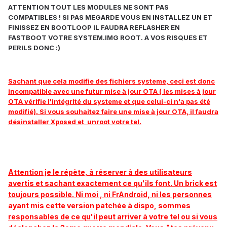
ATTENTION TOUT LES MODULES NE SONT PAS
COMPATIBLES ! SI PAS MEGARDE VOUS EN INSTALLEZ UN ET
FINISSEZ EN BOOTLOOP IL FAUDRA REFLASHER EN
FASTBOOT VOTRE SYSTEM.IMG ROOT. A VOS RISQUES ET
PERILS DONC :)
Sachant que cela modifie des fichiers systeme, ceci est donc
incompatible avec une futur mise à jour OTA ( les mises à jour
OTA vérifie l'intégrité du systeme et que celui-ci n'a pas été
modifié). Si vous souhaitez faire une mise à jour OTA, il faudra
désinstaller Xposed et unroot votre tel.
Attention je le répète, à réserver à des utilisateurs
avertis et sachant exactement ce qu'ils font. Un brick est
toujours possible. Ni moi , ni FrAndroid, ni les personnes
ayant mis cette version patchée à dispo, sommes
responsables de ce qu'il peut arriver à votre tel ou si vous