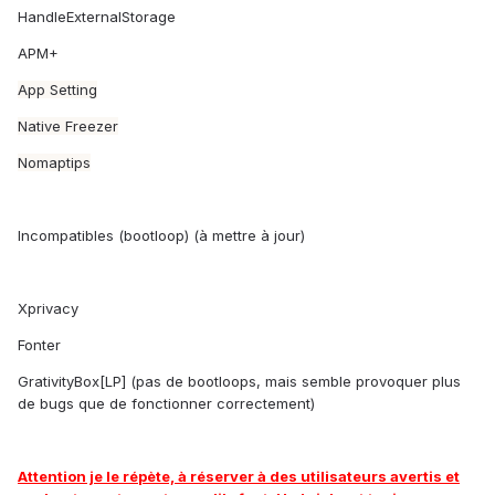
HandleExternalStorage
APM+
App Setting
Native Freezer
Nomaptips
Incompatibles (bootloop) (à mettre à jour)
Xprivacy
Fonter
GrativityBox[LP] (pas de bootloops, mais semble provoquer plus
de bugs que de fonctionner correctement)
Attention je le répète, à réserver à des utilisateurs avertis et