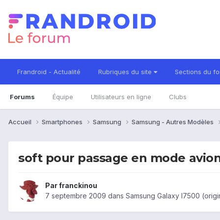
Frandroid - Actualité
Rubriques du site
Sections du f
Forums
Équipe
Utilisateurs en ligne
Clubs
Accueil
Smartphones
Samsung
Samsung - Autres Modèles
soft pour passage en mode avion
Par
franckinou
7 septembre 2009
dans
Samsung Galaxy I7500 (origi