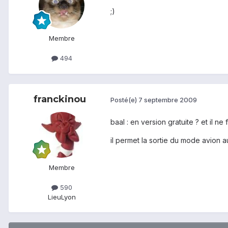
;)
Membre
494
franckinou
Posté(e)
7 septembre 2009
baal : en version gratuite ? et il n
il permet la sortie du mode avion a
Membre
590
Lieu
Lyon