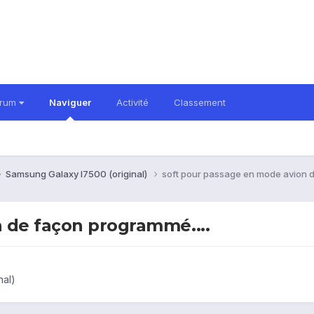
orum
Naviguer
Activité
Classement
Samsung Galaxy I7500 (original)
soft pour passage en mode avion d
 de façon programmé....
nal)