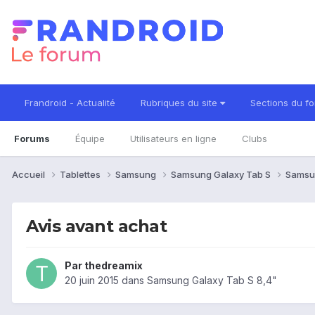
Frandroid - Actualité
Rubriques du site
Sections du f
Forums
Équipe
Utilisateurs en ligne
Clubs
Accueil
Tablettes
Samsung
Samsung Galaxy Tab S
Samsu
Avis avant achat
Par
thedreamix
20 juin 2015
dans
Samsung Galaxy Tab S 8,4"