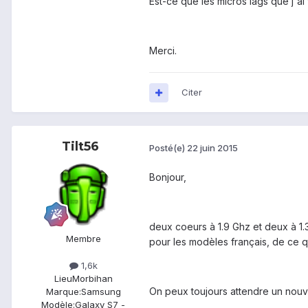
Est-ce que les micros lags que j'ai
Merci.
Citer
Tilt56
Posté(e)
22 juin 2015
Bonjour,
deux coeurs à 1.9 Ghz et deux à 1.
Membre
pour les modèles français, de ce q
1,6k
Lieu
Morbihan
On peux toujours attendre un nouve
Marque:
Samsung
Modèle:
Galaxy S7 -