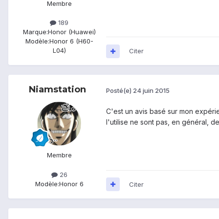
Membre
189
Marque:
Honor (Huawei)
Modèle:
Honor 6 (H60-
L04)
Citer
Niamstation
Posté(e)
24 juin 2015
C'est un avis basé sur mon expérienc
l'utilise ne sont pas, en général, d
Membre
26
Modèle:
Honor 6
Citer