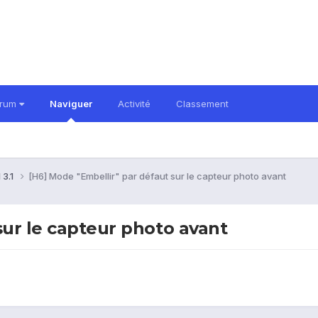
orum
Naviguer
Activité
Classement
 3.1
[H6] Mode "Embellir" par défaut sur le capteur photo avant
sur le capteur photo avant