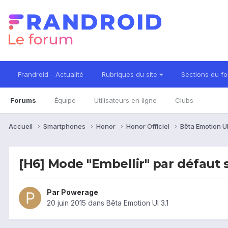
Frandroid - Actualité
Rubriques du site
Sections du f
Forums
Équipe
Utilisateurs en ligne
Clubs
Accueil
Smartphones
Honor
Honor Officiel
Bêta Emotion UI
[H6] Mode "Embellir" par défaut 
Par
Powerage
20 juin 2015
dans
Bêta Emotion UI 3.1