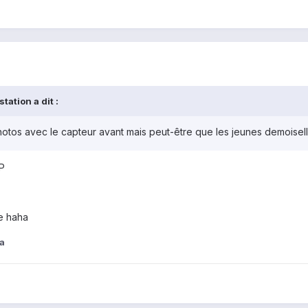
ation a dit :
otos avec le capteur avant mais peut-être que les jeunes demoisell
:P
ie haha
a