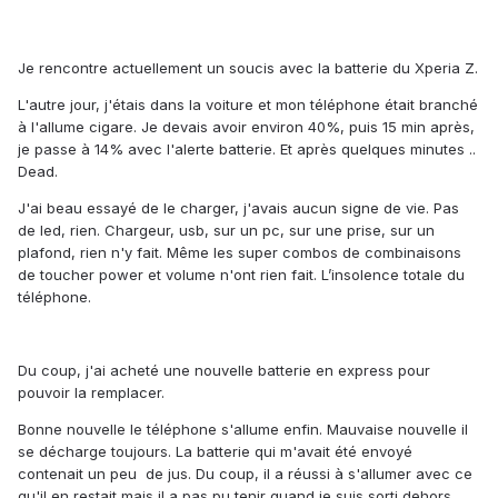
Je rencontre actuellement un soucis avec la batterie du Xperia Z.
L'autre jour, j'étais dans la voiture et mon téléphone était branché
à l'allume cigare. Je devais avoir environ 40%, puis 15 min après,
je passe à 14% avec l'alerte batterie. Et après quelques minutes ..
Dead.
J'ai beau essayé de le charger, j'avais aucun signe de vie. Pas
de led, rien. Chargeur, usb, sur un pc, sur une prise, sur un
plafond, rien n'y fait. Même les super combos de combinaisons
de toucher power et volume n'ont rien fait. L’insolence totale du
téléphone.
Du coup, j'ai acheté une nouvelle batterie en express pour
pouvoir la remplacer.
Bonne nouvelle le téléphone s'allume enfin. Mauvaise nouvelle il
se décharge toujours. La batterie qui m'avait été envoyé
contenait un peu de jus. Du coup, il a réussi à s'allumer avec ce
qu'il en restait mais il a pas pu tenir quand je suis sorti dehors.