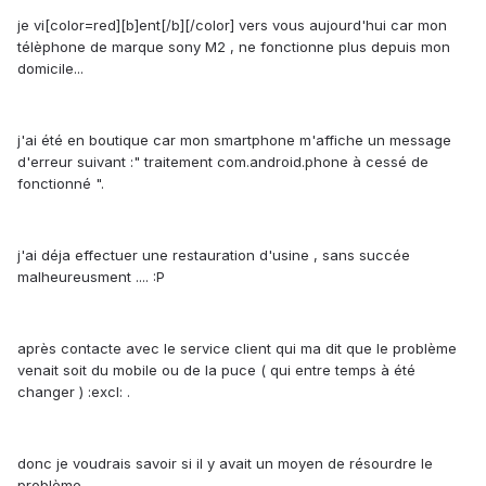
je vi[color=red][b]ent[/b][/color] vers vous aujourd'hui car mon
télèphone de marque sony M2 , ne fonctionne plus depuis mon
domicile...
j'ai été en boutique car mon smartphone m'affiche un message
d'erreur suivant :" traitement com.android.phone à cessé de
fonctionné ".
j'ai déja effectuer une restauration d'usine , sans succée
malheureusment .... :P
après contacte avec le service client qui ma dit que le problème
venait soit du mobile ou de la puce ( qui entre temps à été
changer ) :excl: .
donc je voudrais savoir si il y avait un moyen de résourdre le
problème .....