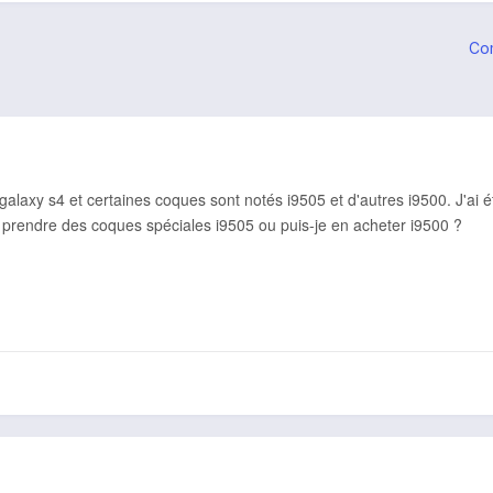
Co
galaxy s4 et certaines coques sont notés i9505 et d'autres i9500. J'ai été
c prendre des coques spéciales i9505 ou puis-je en acheter i9500 ?