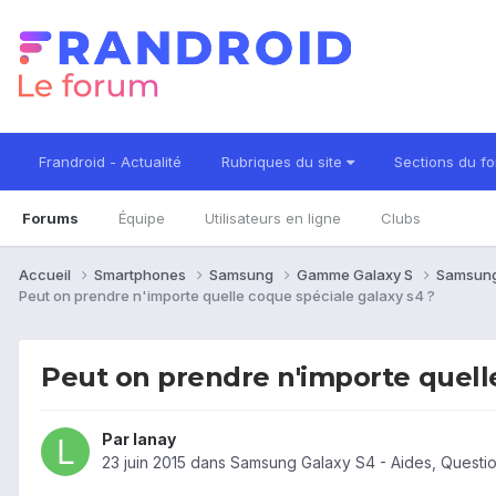
Frandroid - Actualité
Rubriques du site
Sections du f
Forums
Équipe
Utilisateurs en ligne
Clubs
Accueil
Smartphones
Samsung
Gamme Galaxy S
Samsung
Peut on prendre n'importe quelle coque spéciale galaxy s4 ?
Peut on prendre n'importe quelle
Par
lanay
23 juin 2015
dans
Samsung Galaxy S4 - Aides, Questi