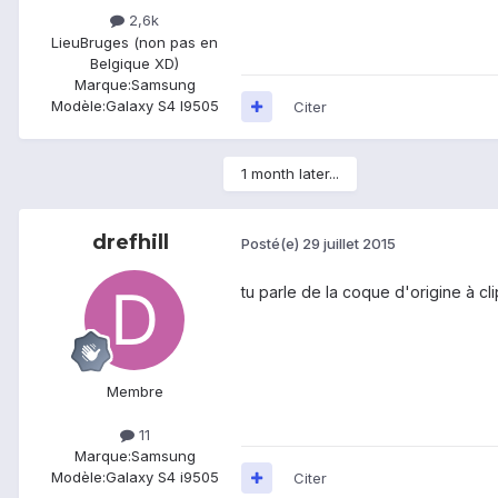
2,6k
Lieu
Bruges (non pas en
Belgique XD)
Marque:
Samsung
Modèle:
Galaxy S4 I9505
Citer
1 month later...
drefhill
Posté(e)
29 juillet 2015
tu parle de la coque d'origine à cl
Membre
11
Marque:
Samsung
Modèle:
Galaxy S4 i9505
Citer