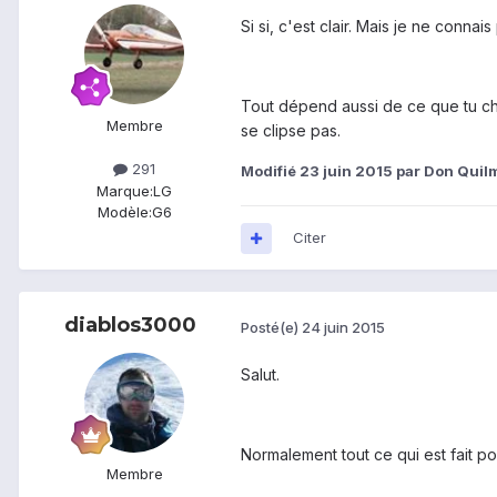
Si si, c'est clair. Mais je ne conn
Tout dépend aussi de ce que tu che
Membre
se clipse pas.
291
Modifié
23 juin 2015
par Don Quil
Marque:
LG
Modèle:
G6
Citer
diablos3000
Posté(e)
24 juin 2015
Salut.
Normalement tout ce qui est fait p
Membre