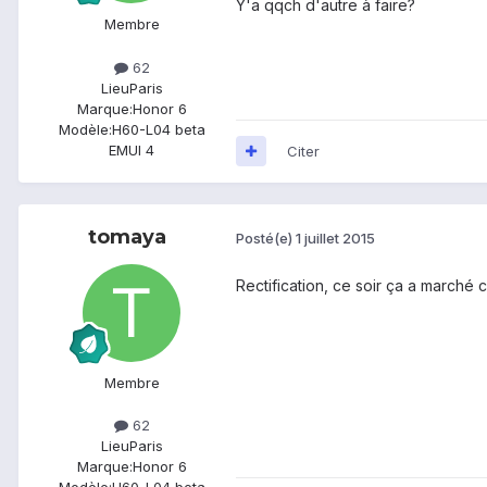
Y'a qqch d'autre à faire?
Membre
62
Lieu
Paris
Marque:
Honor 6
Modèle:
H60-L04 beta
EMUI 4
Citer
tomaya
Posté(e)
1 juillet 2015
Rectification, ce soir ça a marché 
Membre
62
Lieu
Paris
Marque:
Honor 6
Modèle:
H60-L04 beta