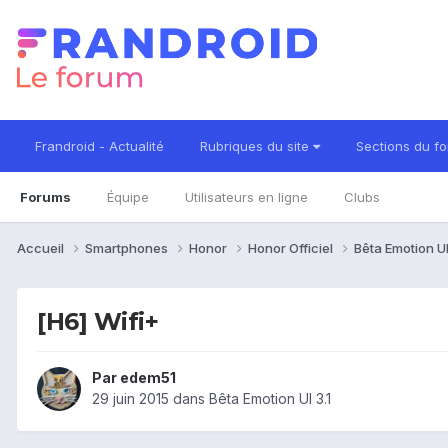
Frandroid - Actualité
Rubriques du site
Sections du f
Forums
Équipe
Utilisateurs en ligne
Clubs
Accueil
Smartphones
Honor
Honor Officiel
Bêta Emotion UI
[H6] Wifi+
Par
edem51
29 juin 2015
dans
Bêta Emotion UI 3.1