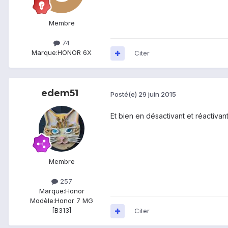
Membre
74
Marque:
HONOR 6X
Citer
edem51
Posté(e)
29 juin 2015
Et bien en désactivant et réactivant 
Membre
257
Marque:
Honor
Modèle:
Honor 7 MG
[B313]
Citer