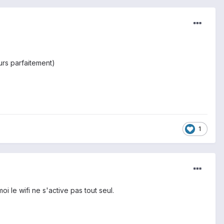
ours parfaitement)
1
i le wifi ne s'active pas tout seul.