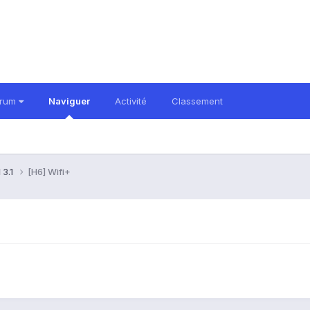
orum
Naviguer
Activité
Classement
 3.1
[H6] Wifi+