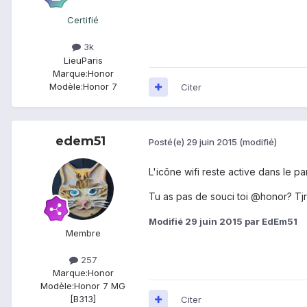
Certifié
3k
Lieu
Paris
Marque:
Honor
Modèle:
Honor 7
Citer
edem51
Posté(e)
29 juin 2015
(modifié)
L'icône wifi reste active dans le p
Tu as pas de souci toi @honor? Tjrs
Modifié
29 juin 2015
par EdEm51
Membre
257
Marque:
Honor
Modèle:
Honor 7 MG
[B313]
Citer