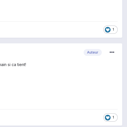
1
Auteur
in si ca tient!
1