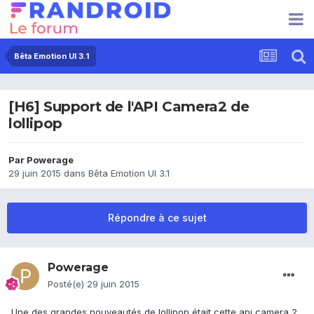
Bêta Emotion UI 3.1
[H6] Support de l'API Camera2 de
lollipop
Par
Powerage
29 juin 2015
dans
Bêta Emotion UI 3.1
Répondre à ce sujet
Powerage
Posté(e)
29 juin 2015
Une des grandes nouveautés de lollipop était cette api camera 2