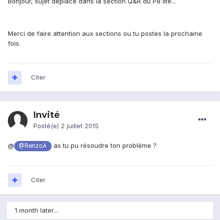
Bonjour, sujet déplacé dans la section Q&R du P8 lite...
Merci de faire attention aux sections ou tu postes la prochaine
fois.
Citer
Invité
Posté(e)
2 juillet 2015
@
as tu pu résoudre ton problème ?
@RenzoA
Citer
1 month later...