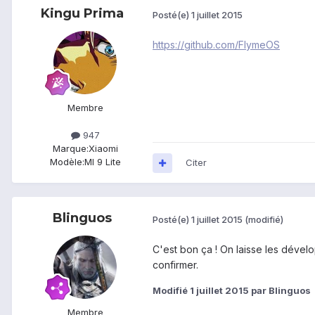
Kingu Prima
Posté(e)
1 juillet 2015
https://github.com/FlymeOS
Membre
947
Marque:
Xiaomi
Modèle:
MI 9 Lite
Citer
Blinguos
Posté(e)
1 juillet 2015
(modifié)
C'est bon ça ! On laisse les dével
confirmer.
Modifié
1 juillet 2015
par Blinguos
Membre