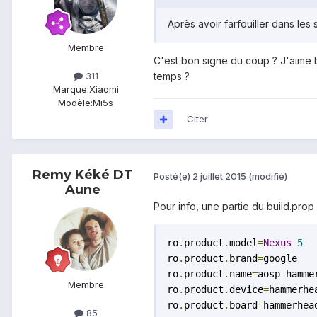
Après avoir farfouiller dans le
Membre
C'est bon signe du coup ? J'aime b
311
temps ?
Marque:
Xiaomi
Modèle:
Mi5s
Citer
Remy Kéké DT
Posté(e)
2 juillet 2015
(modifié)
Aune
Pour info, une partie du build.pro
ro
.
product
.
model
=
Nexus
5
ro
.
product
.
brand
=
google

ro
.
product
.
name
=
aosp_hammer
Membre
ro
.
product
.
device
=
hammerhea
ro
.
product
.
board
=
hammerhea
85