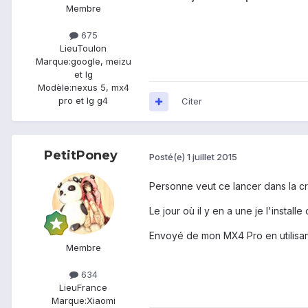
Membre
675
Lieu
Toulon
Marque:
google, meizu
et lg
Modèle:
nexus 5, mx4
pro et lg g4
Citer
PetitPoney
Posté(e)
1 juillet 2015
Personne veut ce lancer dans la 
Le jour où il y en a une je l'install
Envoyé de mon MX4 Pro en utilisan
Membre
634
Lieu
France
Marque:
Xiaomi