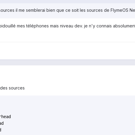
s sources il me semblerai bien que ce soit les sources de FlymeOS Ne
idouillé mes téléphones mais niveau dev. je n'y connais absolument
p des sources
head

d

d