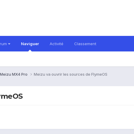
orum
Naviguer
Activité
Classement
Meizu MX4 Pro
Meizu va ouvrir les sources de FlymeOS
lymeOS