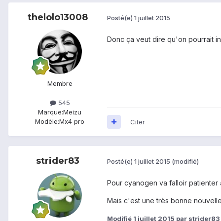
thelolo13008
Posté(e)
1 juillet 2015
Donc ça veut dire qu'on pourrait i
Membre
545
Marque:
Meizu
Modèle:
Mx4 pro
Citer
strider83
Posté(e)
1 juillet 2015
(modifié)
Pour cyanogen va falloir patienter
Mais c'est une très bonne nouvelle !
Modifié
1 juillet 2015
par strider83