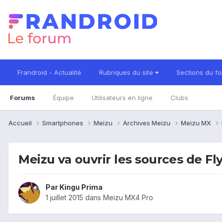
Frandroid - Actualité
Rubriques du site
Sections du f
Forums
Équipe
Utilisateurs en ligne
Clubs
Accueil
Smartphones
Meizu
Archives Meizu
Meizu MX
Meizu va ouvrir les sources de F
Par
Kingu Prima
1 juillet 2015
dans
Meizu MX4 Pro