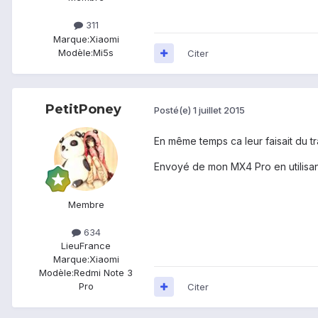
311
Marque:
Xiaomi
Modèle:
Mi5s
Citer
PetitPoney
Posté(e)
1 juillet 2015
En même temps ca leur faisait du t
Envoyé de mon MX4 Pro en utilisan
Membre
634
Lieu
France
Marque:
Xiaomi
Modèle:
Redmi Note 3
Pro
Citer