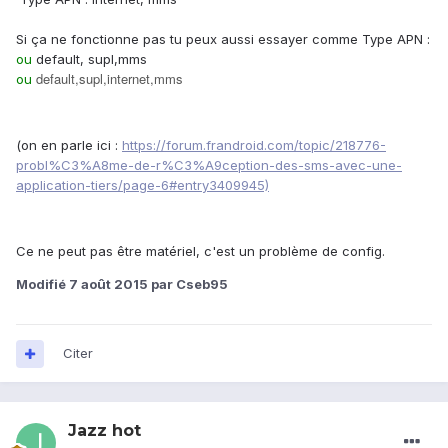
Si ça ne fonctionne pas tu peux aussi essayer comme Type APN :
ou
default, supl,mms
default,supl,internet,mms
ou
(on en parle ici :
https://forum.frandroid.com/topic/218776-
probl%C3%A8me-de-r%C3%A9ception-des-sms-avec-une-
application-tiers/page-6#entry3409945)
Ce ne peut pas être matériel, c'est un problème de config.
Modifié
7 août 2015
par Cseb95
Citer
Jazz hot