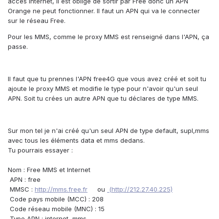
accès Internet, il est obligé de sortir par Free donc un APN
Orange ne peut fonctionner. Il faut un APN qui va le connecter
sur le réseau Free.
Pour les MMS, comme le proxy MMS est renseigné dans l'APN, ça
passe.
Il faut que tu prennes l'APN free4G que vous avez créé et soit tu
ajoute le proxy MMS et modifie le type pour n'avoir qu'un seul
APN. Soit tu crées un autre APN que tu déclares de type MMS.
Sur mon tel je n'ai créé qu'un seul APN de type default, supl,mms
avec tous les éléments data et mms dedans.
Tu pourrais essayer :
Nom : Free MMS et Internet
APN : free
MMSC :
http://mms.free.fr
ou
(http://212.27.40.225)
Code pays mobile (MCC) : 208
Code réseau mobile (MNC) : 15
Type APN : internet, mms