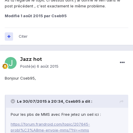
As tu regardé le topic ci dessus dont j'ai donné le lien dans le
post précédent , c'est exactement le même problème.
Modifié
1 août 2015
par Cseb95
Citer
Jazz hot
Posté(e)
6 août 2015
Bonjour Cseb95,
Le 30/07/2015 à 20:34, Cseb95 a dit :
Pour les pbs de MMS avec Free jetez un oeil ici :
https://forum.frandroid.com/topic/207645-
probl%C3%A8me-envoie-mms/?hl=+mms