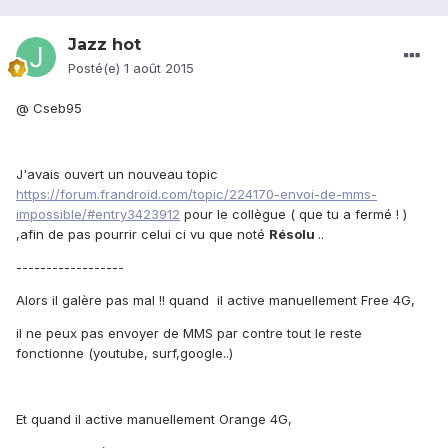
Jazz hot
Posté(e)
1 août 2015
@ Cseb95
J'avais ouvert un nouveau topic
https://forum.frandroid.com/topic/224170-envoi-de-mms-
impossible/#entry3423912
pour le collègue ( que tu a fermé ! )
,afin de pas pourrir celui ci vu que noté
Résolu
..
------------------
Alors il galère pas mal !! quand il active manuellement Free 4G,
il ne peux pas envoyer de MMS par contre tout le reste
fonctionne (youtube, surf,google..)
Et quand il active manuellement Orange 4G,