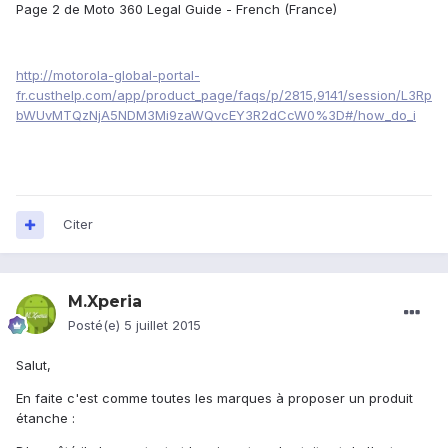
Page 2 de
Moto 360 Legal Guide - French (France)
http://motorola-global-portal-
fr.custhelp.com/app/product_page/faqs/p/2815,9141/session/L3Rp
bWUvMTQzNjA5NDM3Mi9zaWQvcEY3R2dCcW0%3D#/how_do_i
Citer
M.Xperia
Posté(e)
5 juillet 2015
Salut,
En faite c'est comme toutes les marques à proposer un produit
étanche :