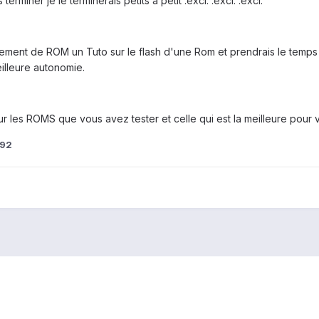
 terminer je le terminerais petits a petit :excl: :excl: :excl:
ement de ROM un Tuto sur le flash d'une Rom et prendrais le temps 
illeure autonomie.
ur les ROMS que vous avez tester et celle qui est la meilleure pour 
s92