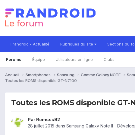
Frandroid - Actualité
Rubriques du site
Sections du f
Forums
Équipe
Utilisateurs en ligne
Clubs
Accueil
Smartphones
Samsung
Gamme Galaxy NOTE
Sam
Toutes les ROMS disponible GT-N7100
Toutes les ROMS disponible GT-
Par
Romsss92
28 juillet 2015
dans
Samsung Galaxy Note II - Dévelo