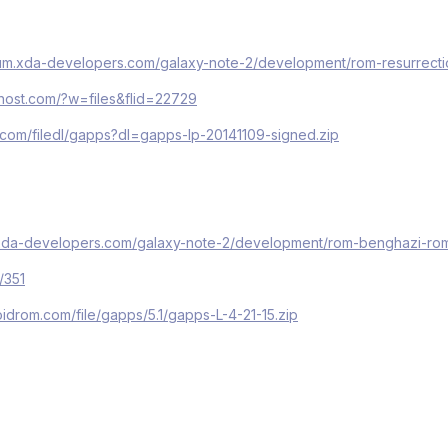
orum.xda-developers.com/galaxy-note-2/development/rom-resurrect
ehost.com/?w=files&flid=22729
d.com/filedl/gapps?dl=gapps-lp-20141109-signed.zip
m.xda-developers.com/galaxy-note-2/development/rom-benghazi-ro
/351
idrom.com/file/gapps/5.1/gapps-L-4-21-15.zip