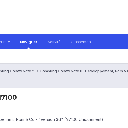
orum
Naviguer
Activité
Classement
sung Galaxy Note 2
Samsung Galaxy Note II - Développement, Rom &
N7100
ppement, Rom & Co - "Version 3G" (N7100 Uniquement)