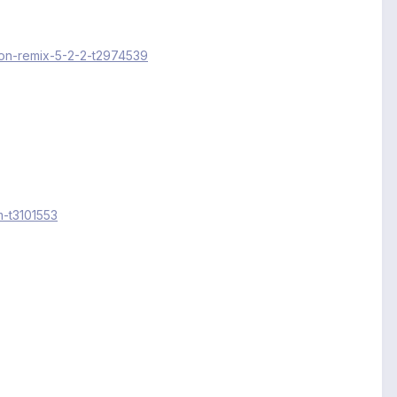
ion-remix-5-2-2-t2974539
m-t3101553