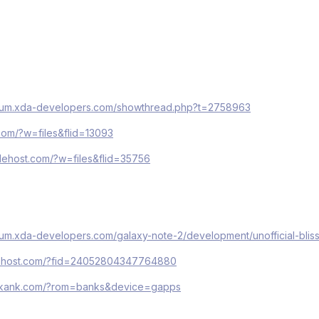
orum.xda-developers.com/showthread.php?t=2758963
.com/?w=files&flid=13093
ilehost.com/?w=files&flid=35756
orum.xda-developers.com/galaxy-note-2/development/unofficial-bli
ilehost.com/?fid=24052804347764880
uroskank.com/?rom=banks&device=gapps