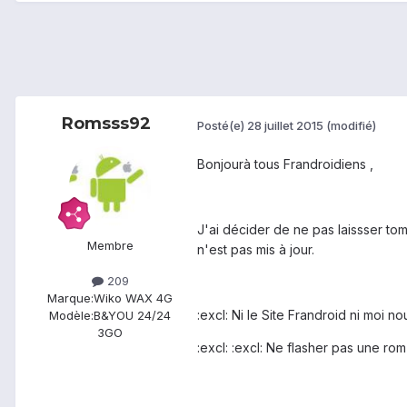
Romsss92
Posté(e)
28 juillet 2015
(modifié)
Bonjourà tous Frandroidiens ,
J'ai décider de ne pas laissser to
Membre
n'est pas mis à jour.
209
Marque:
Wiko WAX 4G
:excl: Ni le Site Frandroid ni moi 
Modèle:
B&YOU 24/24
3GO
:excl: :excl: Ne flasher pas une ro