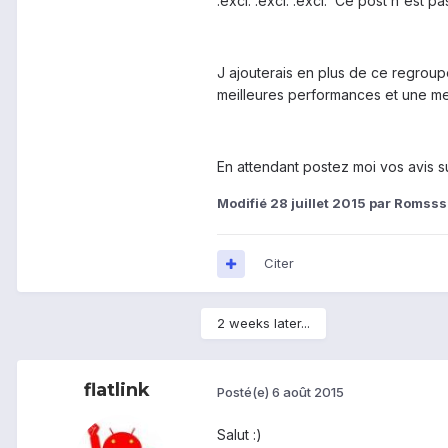
:excl: :excl: :excl: Ce post n'est pas
J ajouterais en plus de ce regroup
meilleures performances et une me
En attendant postez moi vos avis s
Modifié
28 juillet 2015
par Romss
Citer
2 weeks later...
flatlink
Posté(e)
6 août 2015
Salut :)