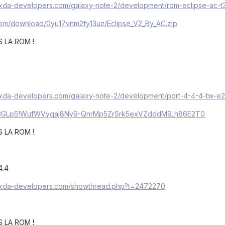
m.xda-developers.com/galaxy-note-2/development/rom-eclipse-ac-t
.com/download/0yu17vnm2fy13uz/Eclipse_V2_By_AC.zip
S LA ROM !
m.xda-developers.com/galaxy-note-2/development/port-4-4-4-tw-e
yd93GLpS!WufWVyqaj8Ny9-QnrMp5ZrSrk5exVZdddM9_h86E2T0
S LA ROM !
4.4
m.xda-developers.com/showthread.php?t=2472270
S LA ROM !