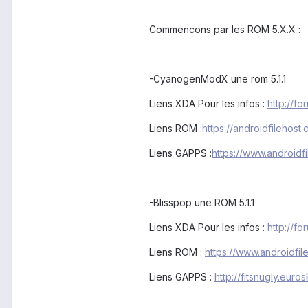
Commencons par les ROM 5.X.X :
-CyanogenModX une rom 5.1.1
Liens XDA Pour les infos :
http://f
Liens ROM :
https://androidfilehost
Liens GAPPS :
https://www.androidf
-Blisspop une ROM 5.1.1
Liens XDA Pour les infos :
http://f
Liens ROM :
https://www.androidf
Liens GAPPS :
http://fitsnugly.e