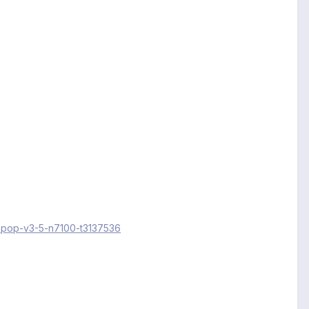
sspop-v3-5-n7100-t3137536