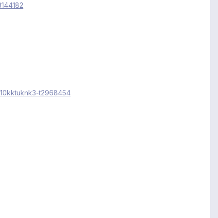
3144182
210kktuknk3-t2968454