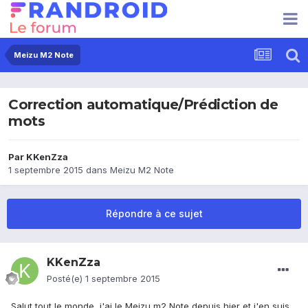
Meizu M2 Note
Correction automatique/Prédiction de
mots
Par
KKenZza
1 septembre 2015
dans
Meizu M2 Note
Répondre à ce sujet
KKenZza
Posté(e)
1 septembre 2015
Salut tout le monde, j'ai le Meizu m2 Note depuis hier et j'en suis