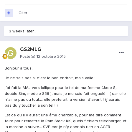
Citer
3 weeks later...
GS2MLG
Posté(e)
12 octobre 2015
Bonjour a tous,
Je ne sais pas si c'est le bon endroit, mais voila :
j'ai fait la MAJ vers lollipop pour le tel de ma femme (Jade S,
double Sim, modele S56 ), mais je me suis fait enguelé :-( car elle
n'aime pas du tout.... elle preferait la version d'avant ! (j'aurais
pas du y toucher a son tel ! )
Est ce qu il y aurait une âme charitable, pour me dire comment
faire pour remettre la Rom Stock KK, quels fichiers telecharger, et
la marche a suivre... SVP car je n'y connais rien en ACER