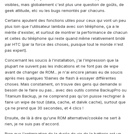
visibles, mais globalement c'est plus une question de goûts, de
geek attitude, etc vu les bugs remontés par chacuns.
Certains ajoutent des fonctions utiles pour ceux qui vont un peu
plus loin que l'utilisateur lambda avec son téléphone, ça a le
mérite d'exister, et surtout de montrer la performance de chacun
et celles du téléphone qui reste quand même relativement bridé
par HTC (par la force des choses, puisque tout le monde n'est
pas expert).
Concernant les soucis à l'installation, j'ai l'impression que la
plupart ne suivent pas les indications et ne font pas de wipe
avant de changer de ROM... je n'ai encore jamais eu de soucis
après mes quelques 10aines de flash à essayer différentes
choses. Mais constament, on trouve des gens qui demande si
besoin de le faire ou pas... avec des outils comme BackupPro ou
Titanium Backup, je ne comprend pas qu'on puisse rechigner à
faire un wipe de tout (data, cache, et dalvik cache), surtout que
ça ne prend que 30 secondes, et 4 clics !
Ensuite, de là à dire qu'une ROM alternative/cookée ne sert à
rien, je ne suis pas d'accord.
Rien que l'optimisation de la durée de vie de la batterie est un