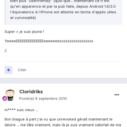
bien plus "userfriendly" (quoi que... maintenant ce n'est
qu'en apparence et par la pub faite, depuis Android 1.6/2.0
l'équivalence à l'iPhone est atteinte en terme d'applis utiles
et convivialité).
Super > je suis jeune !
YeeeeEEEEEEEEEEEEEEeeeeeeesssssssssssssssss
;)
Citer
Cloridriks
Posté(e)
8 septembre 2010
m**** suis vieux ...
Bon blague à part j'ai vu que unrevoked gérait maintenant le
désire ... me tâte vraiment, mais là je suis vraiment satisfait de ma