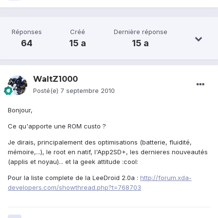
Réponses
Créé
Dernière réponse
64
15 a
15 a
WaltZ1000
Posté(e)
7 septembre 2010
Bonjour,
Ce qu'apporte une ROM custo ?
Je dirais, principalement des optimisations (batterie, fluidité,
mémoire,...), le root en natif, l'App2SD+, les dernieres nouveautés
(applis et noyau)... et la geek attitude :cool:
Pour la liste complete de la LeeDroid 2.0a :
http://forum.xda-
developers.com/showthread.php?t=768703