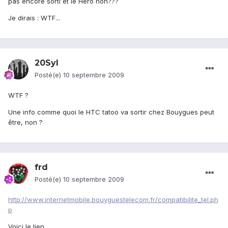
pas encore sorti et le Hero non???
Je dirais : WTF...
20Syl
Posté(e)
10 septembre 2009
WTF ?
Une info comme quoi le HTC tatoo va sortir chez Bouygues peut
être, non ?
frd
Posté(e)
10 septembre 2009
http://www.internetmobile.bouyguestelecom.fr/compatibilite_tel.ph
p
Voici le lien...