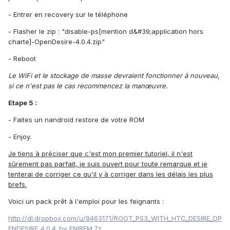
- Entrer en recovery sur le téléphone
- Flasher le zip : "disable-ps[mention d&#39;application hors
charte]-OpenDesire-4.0.4.zip"
- Reboot
Le WiFi et le stockage de masse devraient fonctionner à nouveau,
si ce n'est pas le cas recommencez la manœuvre.
Etape 5 :
- Faites un nandroid restore de votre ROM
- Enjoy.
Je tiens à préciser que c'est mon premier tutoriel, il n'est
sûrement pas parfait, je suis ouvert pour toute remarque et je
tenterai de corriger ce qu'il y à corriger dans les délais les plus
brefs.
Voici un pack prêt à l'emploi pour les feignants :
http://dl.dropbox.com/u/9463171/ROOT_PS3_WITH_HTC_DESIRE_OP
ENDESIRE_4.0.4_by_ENIREM.7z