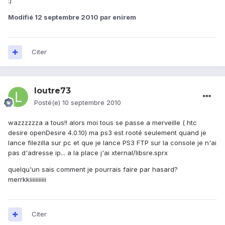
:)
Modifié
12 septembre 2010
par enirem
Citer
loutre73
Posté(e)
10 septembre 2010
wazzzzzza a tous!! alors moi tous se passe a merveille ( htc
desire openDesire 4.0.10) ma ps3 est rooté seulement quand je
lance filezilla sur pc et que je lance PS3 FTP sur la console je n'ai
pas d'adresse ip... a la place j'ai xternal/libsre.sprx
quelqu'un sais comment je pourrais faire par hasard?
merrkkiiiiiiiiiii
Citer