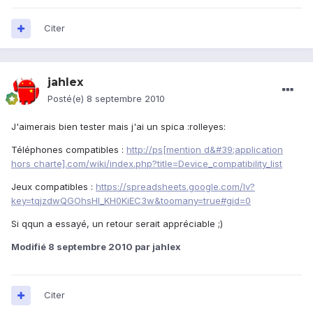
Citer
jahlex
Posté(e)
8 septembre 2010
J'aimerais bien tester mais j'ai un spica :rolleyes:
Téléphones compatibles :
http://ps[mention d&#39;application
hors charte].com/wiki/index.php?title=Device_compatibility_list
Jeux compatibles :
https://spreadsheets.google.com/lv?
key=tqjzdwQGOhsHl_KH0KiEC3w&toomany=true#gid=0
Si qqun a essayé, un retour serait appréciable ;)
Modifié
8 septembre 2010
par jahlex
Citer