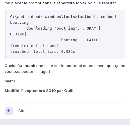
me placer le prompt dans le répertoire tools). Voici le résultat:
C:\android-sdk-windows\tools>fastboot.exe boot 
boot.img

       downloading 'boot.img'... OKAY [  
0.379s]

                      booting... FAILED 
(remote: not allowed)

finished. total time: 0.382s
Quelqu'un aurait une piste sur le pourquoi du comment que ça ne
veut pas booter l'image ?!
Merci.
Modifié
11 septembre 2010
par Guili
Citer