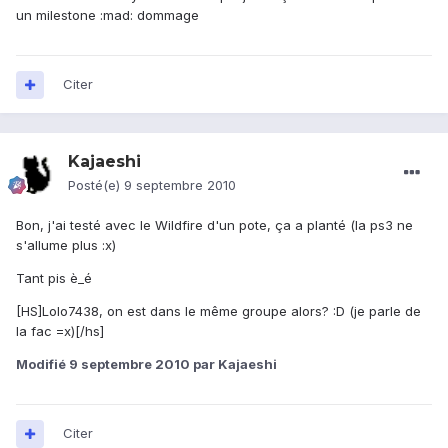
un milestone :mad: dommage
Citer
Kajaeshi
Posté(e)
9 septembre 2010
Bon, j'ai testé avec le Wildfire d'un pote, ça a planté (la ps3 ne
s'allume plus :x)
Tant pis è_é
[HS]Lolo7438, on est dans le même groupe alors? :D (je parle de
la fac =x)[/hs]
Modifié
9 septembre 2010
par Kajaeshi
Citer