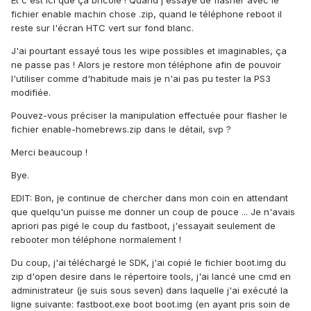
Et c'est ici que ça bricole ! Quand j'essaye de flasher avec le
fichier enable machin chose .zip, quand le téléphone reboot il
reste sur l'écran HTC vert sur fond blanc.
J'ai pourtant essayé tous les wipe possibles et imaginables, ça
ne passe pas ! Alors je restore mon téléphone afin de pouvoir
l'utiliser comme d'habitude mais je n'ai pas pu tester la PS3
modifiée.
Pouvez-vous préciser la manipulation effectuée pour flasher le
fichier enable-homebrews.zip dans le détail, svp ?
Merci beaucoup !
Bye.
EDIT: Bon, je continue de chercher dans mon coin en attendant
que quelqu'un puisse me donner un coup de pouce ... Je n'avais
apriori pas pigé le coup du fastboot, j'essayait seulement de
rebooter mon téléphone normalement !
Du coup, j'ai téléchargé le SDK, j'ai copié le fichier boot.img du
zip d'open desire dans le répertoire tools, j'ai lancé une cmd en
administrateur (je suis sous seven) dans laquelle j'ai exécuté la
ligne suivante: fastboot.exe boot boot.img (en ayant pris soin de