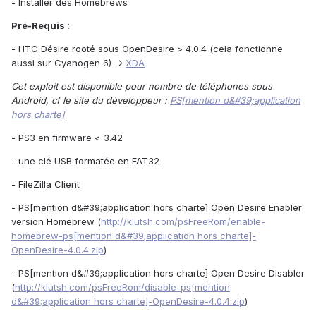
- Installer des Homebrews
Pré-Requis :
- HTC Désire rooté sous OpenDesire > 4.0.4 (cela fonctionne
aussi sur Cyanogen 6) ->
XDA
Cet exploit est disponible pour nombre de téléphones sous
Android, cf le site du développeur :
PS[mention d&#39;application
hors charte]
- PS3 en firmware < 3.42
- une clé USB formatée en FAT32
- FileZilla Client
- PS[mention d&#39;application hors charte] Open Desire Enabler
version Homebrew (
http://klutsh.com/psFreeRom/enable-
homebrew-ps[mention d&#39;application hors charte]-
OpenDesire-4.0.4.zip
)
- PS[mention d&#39;application hors charte] Open Desire Disabler
(
http://klutsh.com/psFreeRom/disable-ps[mention
d&#39;application hors charte]-OpenDesire-4.0.4.zip
)