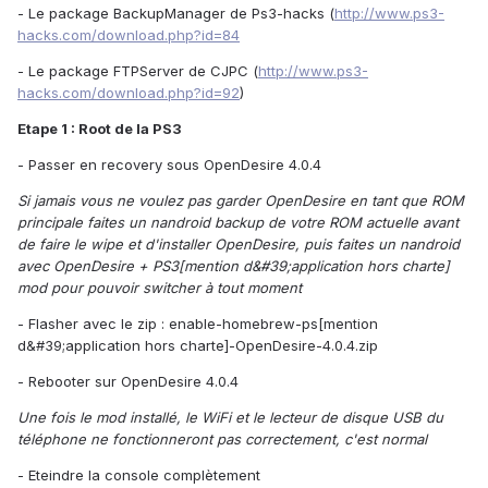
- Le package BackupManager de Ps3-hacks (
http://www.ps3-
hacks.com/download.php?id=84
- Le package FTPServer de CJPC (
http://www.ps3-
hacks.com/download.php?id=92
)
Etape 1 : Root de la PS3
- Passer en recovery sous OpenDesire 4.0.4
Si jamais vous ne voulez pas garder OpenDesire en tant que ROM
principale faites un nandroid backup de votre ROM actuelle avant
de faire le wipe et d'installer OpenDesire, puis faites un nandroid
avec OpenDesire + PS3[mention d&#39;application hors charte]
mod pour pouvoir switcher à tout moment
- Flasher avec le zip : enable-homebrew-ps[mention
d&#39;application hors charte]-OpenDesire-4.0.4.zip
- Rebooter sur OpenDesire 4.0.4
Une fois le mod installé, le WiFi et le lecteur de disque USB du
téléphone ne fonctionneront pas correctement, c'est normal
- Eteindre la console complètement