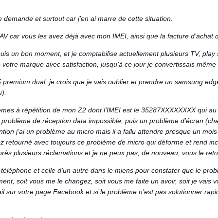
e demande et surtout car j’en ai marre de cette situation.
 SAV car vous les avez déjà avec mon IMEI, ainsi que la facture d’acha
uis un bon moment, et je comptabilise actuellement plusieurs TV, play s
votre marque avec satisfaction, jusqu’à ce jour je convertissais mêm
5 premium dual, je crois que je vais oublier et prendre un samsung edg
u).
blèmes à répétition de mon Z2 dont l’IMEI est le 35287XXXXXXXX qui a
un problème de réception data impossible, puis un problème d’écran (ch
vention j’ai un problème au micro mais il a fallu attendre presque un mois
vez retourné avec toujours ce problème de micro qui déforme et rend in
après plusieurs réclamations et je ne peux pas, de nouveau, vous le reto
e téléphone et celle d’un autre dans le miens pour constater que le pr
ent, soit vous me le changez, soit vous me faite un avoir, soit je vais 
il sur votre page Facebook et si le problème n’est pas solutionner rapi