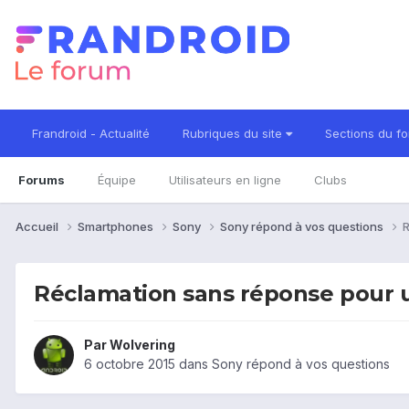
Frandroid - Actualité
Rubriques du site
Sections du f
Forums
Équipe
Utilisateurs en ligne
Clubs
Accueil
Smartphones
Sony
Sony répond à vos questions
R
Réclamation sans réponse pour u
Par
Wolvering
6 octobre 2015
dans
Sony répond à vos questions