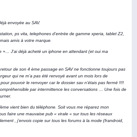
t déjà envoyée au SAV.
tation, ps vita, telephones d’entrée de gamme xperia, tablet Z2,
e mais amis à votre marque.
e +… J’ai déjà acheté un iphone en attendant (et oui ma
u retour de son 4 ème passage en SAV ne fonctionne toujours pas
argeur qui ne m’a pas été renvoyé avant un mois lors de
 pour pouvoir le renvoyer car le dossier sav n’étais pas fermé !!!!
compréhensible par intermittence les conversations … Une fois de
urner.
oblème vient bien du téléphone. Soit vous me réparez mon
vous faire une mauvaise pub « virale » sur tous les réseaux
dement , j’envois copie sur tous les forums à la mode (frandroid,