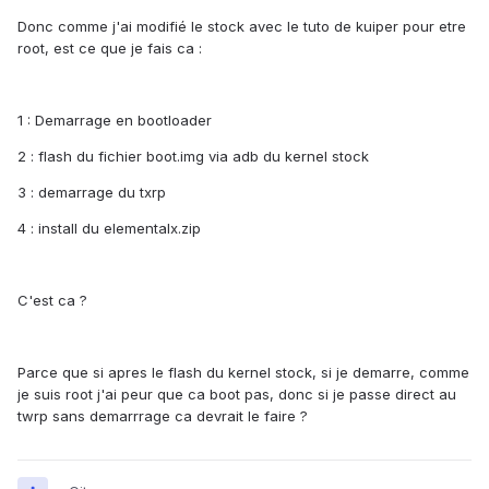
Donc comme j'ai modifié le stock avec le tuto de kuiper pour etre
root, est ce que je fais ca :
1 : Demarrage en bootloader
2 : flash du fichier boot.img via adb du kernel stock
3 : demarrage du txrp
4 : install du elementalx.zip
C'est ca ?
Parce que si apres le flash du kernel stock, si je demarre, comme
je suis root j'ai peur que ca boot pas, donc si je passe direct au
twrp sans demarrrage ca devrait le faire ?