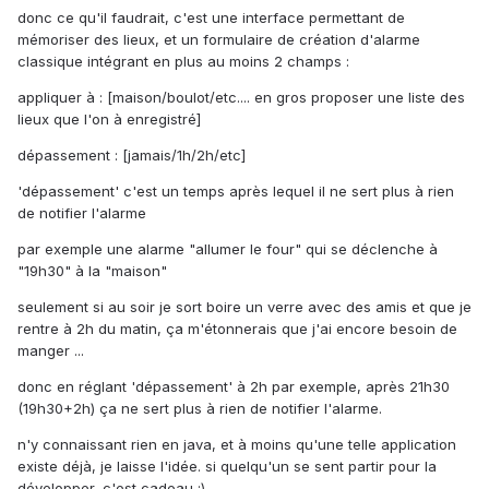
donc ce qu'il faudrait, c'est une interface permettant de
mémoriser des lieux, et un formulaire de création d'alarme
classique intégrant en plus au moins 2 champs :
appliquer à : [maison/boulot/etc.... en gros proposer une liste des
lieux que l'on à enregistré]
dépassement : [jamais/1h/2h/etc]
'dépassement' c'est un temps après lequel il ne sert plus à rien
de notifier l'alarme
par exemple une alarme "allumer le four" qui se déclenche à
"19h30" à la "maison"
seulement si au soir je sort boire un verre avec des amis et que je
rentre à 2h du matin, ça m'étonnerais que j'ai encore besoin de
manger ...
donc en réglant 'dépassement' à 2h par exemple, après 21h30
(19h30+2h) ça ne sert plus à rien de notifier l'alarme.
n'y connaissant rien en java, et à moins qu'une telle application
existe déjà, je laisse l'idée. si quelqu'un se sent partir pour la
développer, c'est cadeau :).