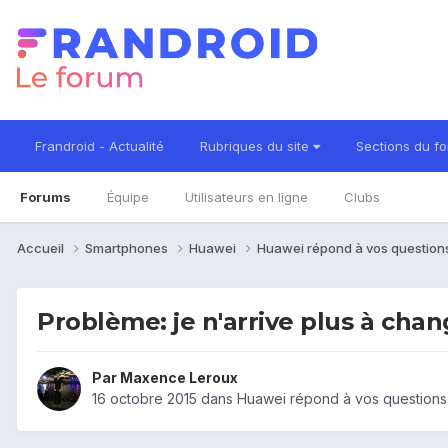
Frandroid - Actualité
Rubriques du site
Sections du f
Forums
Équipe
Utilisateurs en ligne
Clubs
Accueil
Smartphones
Huawei
Huawei répond à vos questio
Problème: je n'arrive plus à cha
Par
Maxence Leroux
16 octobre 2015
dans
Huawei répond à vos questions