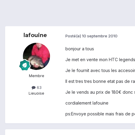
lafouine
Posté(e)
10 septembre 2010
bonjour a tous
Je met en vente mon HTC legends 
Je le fournit avec tous les accesoi
Membre
Il est tres tres bonne etat pas de 
63
Je le vends au prix de 180€ donc s
Lieu
oise
cordialement lafouine
ps:Envoye possible mais frais de po