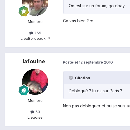
On est sur un forum, go ebay.
Ca vas bien ? :o
Membre
755
Lieu
Bordeaux :P
lafouine
Posté(e)
12 septembre 2010
Citation
Débloqué ? tu es sur Paris ?
Membre
Non pas debloquer et oui je suis a
63
Lieu
oise