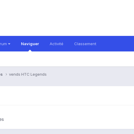
orum
Naviguer
Activité
Classement
es
vends HTC Legends
es