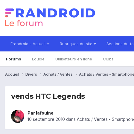
Frandroid - Actualité
Rubriques du site
Sections du f
Forums
Équipe
Utilisateurs en ligne
Clubs
Accueil
Divers
Achats / Ventes
Achats / Ventes - Smartphon
vends HTC Legends
Par
lafouine
10 septembre 2010
dans
Achats / Ventes - Smartphon