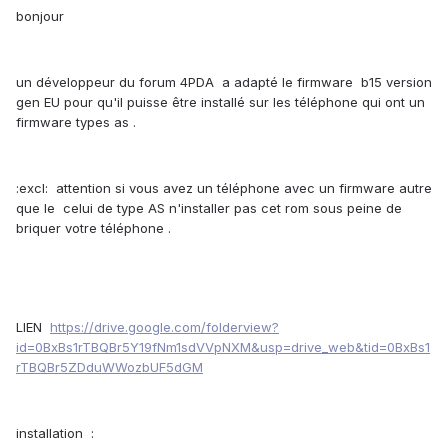
bonjour
un développeur du forum 4PDA a adapté le firmware b15 version
gen EU pour qu'il puisse être installé sur les téléphone qui ont un
firmware types as .
:excl: attention si vous avez un téléphone avec un firmware autre
que le celui de type AS n'installer pas cet rom sous peine de
briquer votre téléphone .
LIEN
https://drive.google.com/folderview?
id=0BxBs1rTBQBr5Y19fNm1sdVVpNXM&usp=drive_web&tid=0BxBs1
rTBQBr5ZDduWWozbUF5dGM
installation :