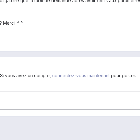
obligatoire que la tablette demande après avoir remis aux paramètre
? Merci ^_^
. Si vous avez un compte,
connectez-vous maintenant
pour poster.