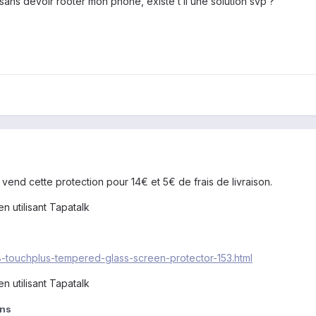
ans devoir rooter mon phone, existe t il une solution svp ?
ui vend cette protection pour 14€ et 5€ de frais de livraison.
utilisant Tapatalk
-touchplus-tempered-glass-screen-protector-153.html
utilisant Tapatalk
nns