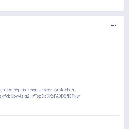
inal-touchplus-smart-screen-protection-
afvb6bw&sig2=lfFsz3lc9KqFA3D8fjGPkw