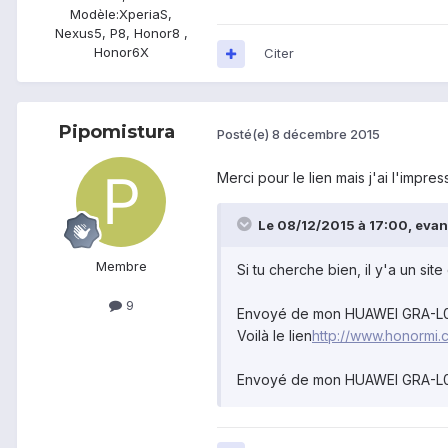
Modèle:
XperiaS,
Nexus5, P8, Honor8 ,
Honor6X
Citer
Pipomistura
Posté(e)
8 décembre 2015
Merci pour le lien mais j'ai l'impre
Le 08/12/2015 à 17:00, evann
Membre
Si tu cherche bien, il y'a un sit
9
Envoyé de mon HUAWEI GRA-L09 
Voilà le lien
http://www.honormi.
Envoyé de mon HUAWEI GRA-L09 