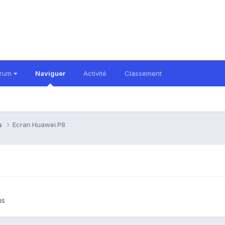
orum
Naviguer
Activité
Classement
ns
Ecran Huawei P8
ns