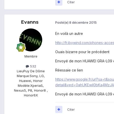
Citer
Evanns
Posté(e)
8 décembre 2015
En voilà un autre
http://fr.ibywind.com/phones-acce
Ouais bizarre pour le précédent
Membre
Envoyé de mon HUAWEI GRA-L09 en 
532
Réessaie ce lien
Lieu
Puy De Dôme
Marque:
Sony, LG,
https://www.google.fr/url?sa=t&so
Huawei, Honor
detail&ved=0ahUKEwiI0bKa4MzJ
Modèle:
XperiaS,
Nexus5, P8, Honor8 ,
Envoyé de mon HUAWEI GRA-L09 en 
Honor6X
Citer