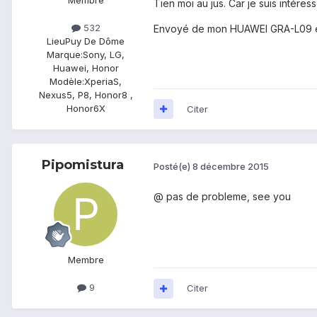
Tien moi au jus. Car je suis intéres
532
Envoyé de mon HUAWEI GRA-L09 en 
Lieu
Puy De Dôme
Marque:
Sony, LG,
Huawei, Honor
Modèle:
XperiaS,
Nexus5, P8, Honor8 ,
Honor6X
Citer
Pipomistura
Posté(e)
8 décembre 2015
@
pas de probleme, see you
Membre
9
Citer