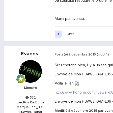
Je souhaite résoudre le problème s
Merci par avance.
Citer
Evanns
Posté(e)
8 décembre 2015
(modifié)
Si tu cherche bien, il y'a un site q
Envoyé de mon HUAWEI GRA-L09 en 
Voilà le lien
Membre
http://www.honormi.com/huawei-p8
532
Envoyé de mon HUAWEI GRA-L09 en 
Lieu
Puy De Dôme
Marque:
Sony, LG,
Modifié
8 décembre 2015
par eva
Huawei, Honor