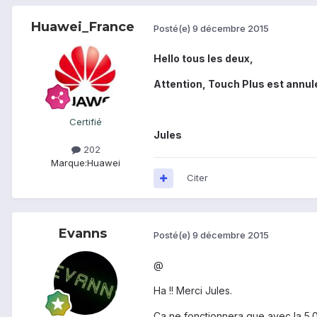
Huawei_France
Posté(e)
9 décembre 2015
Hello tous les deux,
Attention, Touch Plus est annul
Certifié
Jules
202
Marque:
Huawei
Citer
Evanns
Posté(e)
9 décembre 2015
@
Ha !! Merci Jules.
Ça ne fonctionnera que avec la 5.0.