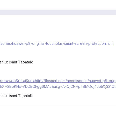
ssories/huawei-p8-original-touchplus-smart-screen-protection.html
utilisant Tapatalk
urce=web&rct=j&url=http://flosmall.com/accessories/huawei-p8-orig
AhXH2BoKHd-VDDEQFgg6MAc&usg=AFQjCNHp4BMOqj4JotiXj321Ote
utilisant Tapatalk