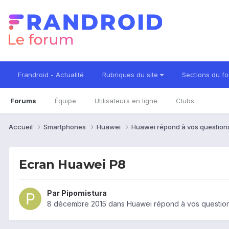
Frandroid - Actualité
Rubriques du site
Sections du f
Forums
Équipe
Utilisateurs en ligne
Clubs
Accueil
Smartphones
Huawei
Huawei répond à vos questio
Ecran Huawei P8
Par
Pipomistura
8 décembre 2015
dans
Huawei répond à vos questio