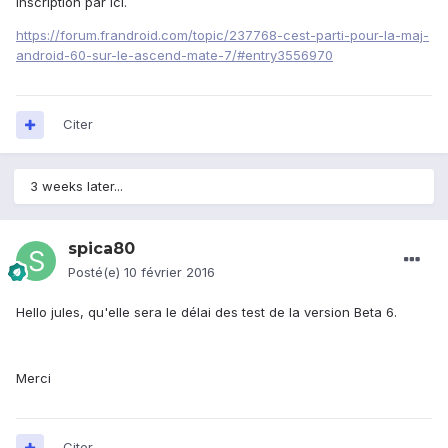
Inscription par ici.
https://forum.frandroid.com/topic/237768-cest-parti-pour-la-maj-
android-60-sur-le-ascend-mate-7/#entry3556970
Citer
3 weeks later...
spica80
Posté(e)
10 février 2016
Hello jules, qu'elle sera le délai des test de la version Beta 6.
Merci
Citer