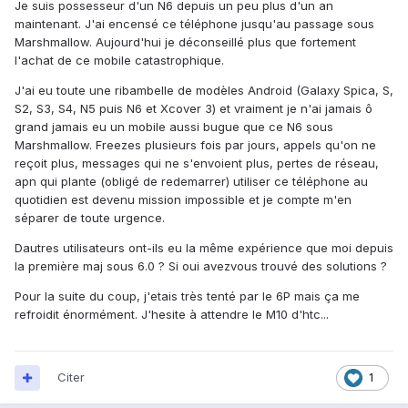
Je suis possesseur d'un N6 depuis un peu plus d'un an
maintenant. J'ai encensé ce téléphone jusqu'au passage sous
Marshmallow. Aujourd'hui je déconseillé plus que fortement
l'achat de ce mobile catastrophique.
J'ai eu toute une ribambelle de modèles Android (Galaxy Spica, S,
S2, S3, S4, N5 puis N6 et Xcover 3) et vraiment je n'ai jamais ô
grand jamais eu un mobile aussi bugue que ce N6 sous
Marshmallow. Freezes plusieurs fois par jours, appels qu'on ne
reçoit plus, messages qui ne s'envoient plus, pertes de réseau,
apn qui plante (obligé de redemarrer) utiliser ce téléphone au
quotidien est devenu mission impossible et je compte m'en
séparer de toute urgence.
Dautres utilisateurs ont-ils eu la même expérience que moi depuis
la première maj sous 6.0 ? Si oui avezvous trouvé des solutions ?
Pour la suite du coup, j'etais très tenté par le 6P mais ça me
refroidit énormément. J'hesite à attendre le M10 d'htc...
Citer
1