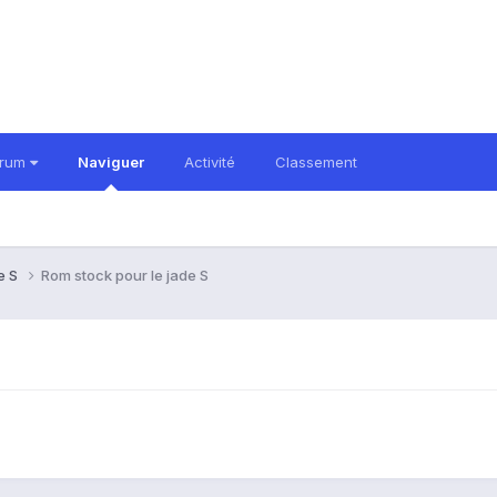
orum
Naviguer
Activité
Classement
e S
Rom stock pour le jade S