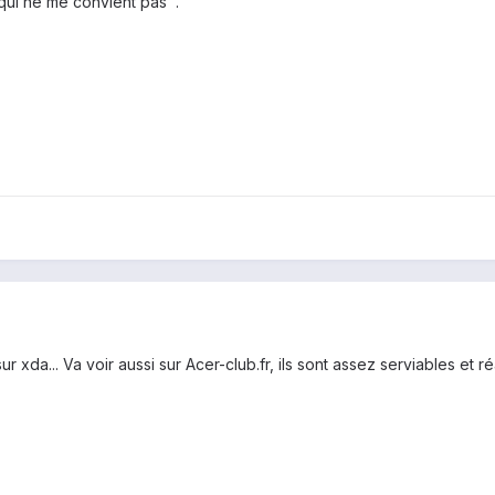
qui ne me convient pas .
r xda... Va voir aussi sur Acer-club.fr, ils sont assez serviables et r