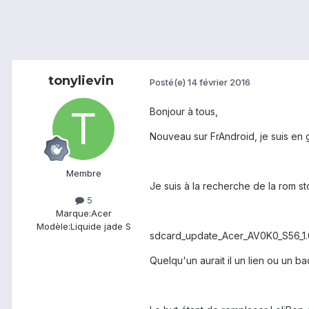
tonylievin
Posté(e)
14 février 2016
Bonjour à tous,
Nouveau sur FrAndroid, je suis en g
Membre
Je suis à la recherche de la rom st
5
Marque:
Acer
Modèle:
Liquide jade S
sdcard_update_Acer_AV0K0_S56_1
Quelqu'un aurait il un lien ou un b