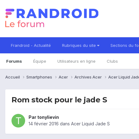
Frandroid - Actualité
Rubriques du site
Sections du f
Forums
Équipe
Utilisateurs en ligne
Clubs
Accueil
Smartphones
Acer
Archives Acer
Acer Liquid Jad
Rom stock pour le jade S
Par
tonylievin
14 février 2016
dans
Acer Liquid Jade S