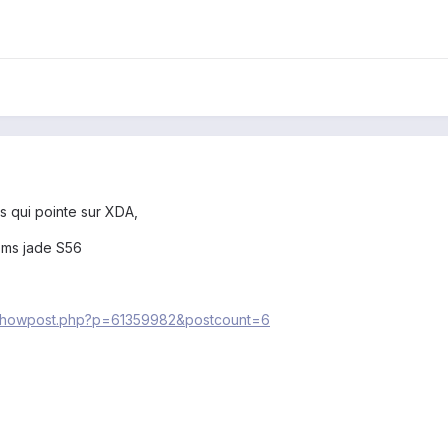
ns qui pointe sur XDA,
roms jade S56
m/showpost.php?p=61359982&postcount=6