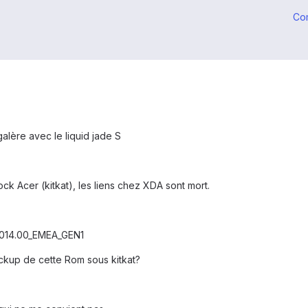
Co
alère avec le liquid jade S
ock Acer (kitkat), les liens chez XDA sont mort.
.014.00_EMEA_GEN1
ackup de cette Rom sous kitkat?