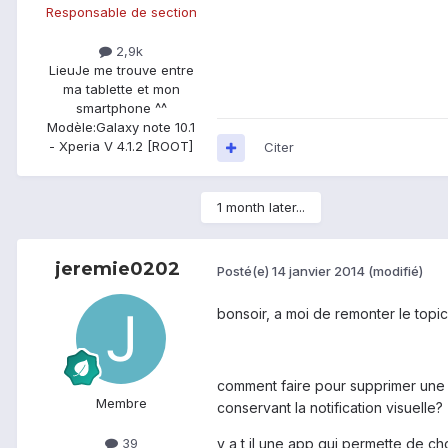
Responsable de section
2,9k
Lieu
Je me trouve entre
ma tablette et mon
smartphone ^^
Modèle:
Galaxy note 10.1
- Xperia V 4.1.2 [ROOT]
Citer
1 month later...
jeremie0202
Posté(e)
14 janvier 2014
(modifié)
bonsoir, a moi de remonter le topic
comment faire pour supprimer une n
Membre
conservant la notification visuelle?
39
y a t il une app qui permette de cho