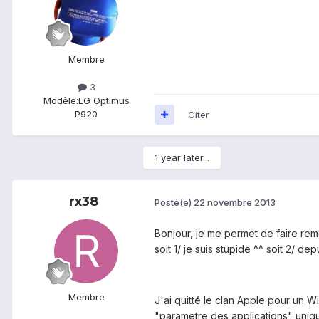
Membre
3
Modèle:
LG Optimus
P920
Citer
1 year later...
rx38
Posté(e)
22 novembre 2013
Bonjour, je me permet de faire rem
soit 1/ je suis stupide ^^ soit 2/ d
Membre
J'ai quitté le clan Apple pour un W
"parametre des applications" unique