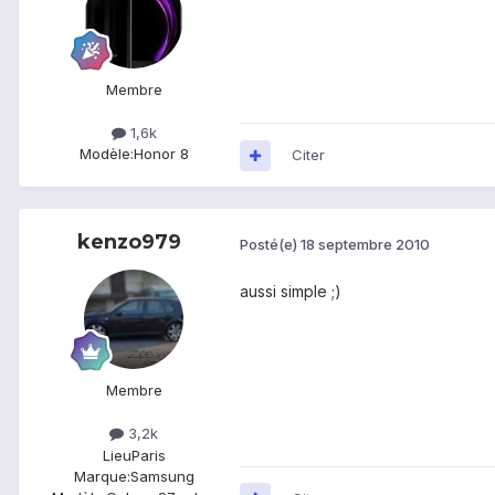
Membre
1,6k
Modèle:
Honor 8
Citer
kenzo979
Posté(e)
18 septembre 2010
aussi simple ;)
Membre
3,2k
Lieu
Paris
Marque:
Samsung