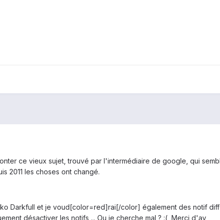
onter ce vieux sujet, trouvé par l'intermédiaire de google, qui se
epuis 2011 les choses ont changé.
iko Darkfull et je voud[color=red]rai[/color] également des notif di
ment désactiver les notifs ... Ou je cherche mal ? :( Merci d'av