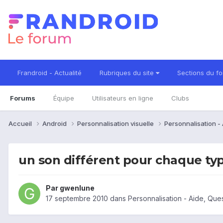
Frandroid - Actualité
Rubriques du site
Sections du f
Forums
Équipe
Utilisateurs en ligne
Clubs
Accueil
Android
Personnalisation visuelle
Personnalisation -
un son différent pour chaque typ
Par
gwenlune
17 septembre 2010
dans
Personnalisation - Aide, Qu