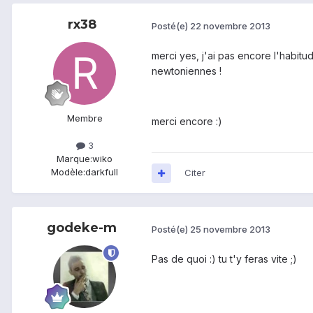
rx38
Posté(e)
22 novembre 2013
merci yes, j'ai pas encore l'habit
newtoniennes !
Membre
merci encore :)
3
Marque:
wiko
Modèle:
darkfull
Citer
godeke-m
Posté(e)
25 novembre 2013
Pas de quoi :) tu t'y feras vite ;)