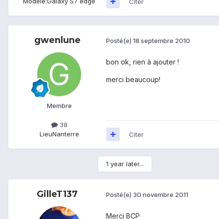
Modèle:
Galaxy S7 edge
Citer
gwenlune
Posté(e)
18 septembre 2010
bon ok, rien à ajouter !
merci beaucoup!
Membre
38
Lieu
Nanterre
Citer
1 year later...
GilleT137
Posté(e)
30 novembre 2011
Merci BCP