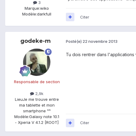
3
Marque:
wiko
Modèle:
darkfull
Citer
godeke-m
Posté(e)
22 novembre 2013
Tu dois rentrer dans l'applications 
Responsable de section
2,9k
Lieu
Je me trouve entre
ma tablette et mon
smartphone ^^
Modèle:
Galaxy note 10.1
- Xperia V 4.1.2 [ROOT]
Citer