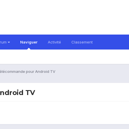
orum
Naviguer
Activité
Classement
télécommande pour Android TV
ndroid TV