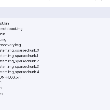
pt.bin
 motoboot.img
.bin
.img
 recovery.img
ystem.img_sparsechunk.0
ystem.img_sparsechunk.1
ystem.img_sparsechunk.2
ystem.img_sparsechunk.3
ystem.img_sparsechunk.4
NON-HLOS.bin
1
t2
bn