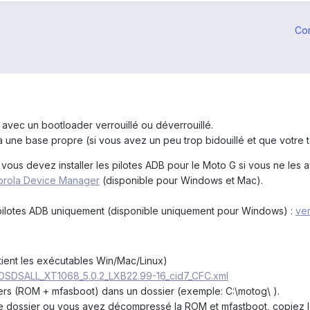
Co
 avec un bootloader verrouillé ou déverrouillé.
 une base propre (si vous avez un peu trop bidouillé et que votre 
ous devez installer les pilotes ADB pour le Moto G si vous ne les av
orola Device Manager
(disponible pour Windows et Mac).
s pilotes ADB uniquement (disponible uniquement pour Windows) :
ver
ient les exécutables Win/Mac/Linux)
DSDSALL_XT1068_5.0.2_LXB22.99-16_cid7_CFC.xml
ers (ROM + mfasboot) dans un dossier (exemple: C:\motog\ ).
le dossier ou vous avez décompressé la ROM et mfastboot, copiez le