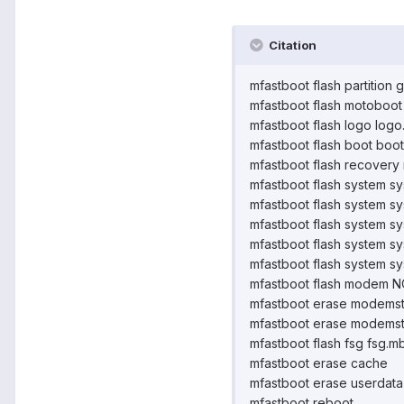
Citation
mfastboot flash partition g
mfastboot flash motoboot
mfastboot flash logo logo
mfastboot flash boot boot
mfastboot flash recovery
mfastboot flash system s
mfastboot flash system s
mfastboot flash system s
mfastboot flash system s
mfastboot flash system s
mfastboot flash modem 
mfastboot erase modemst
mfastboot erase modems
mfastboot flash fsg fsg.m
mfastboot erase cache
mfastboot erase userdata
mfastboot reboot