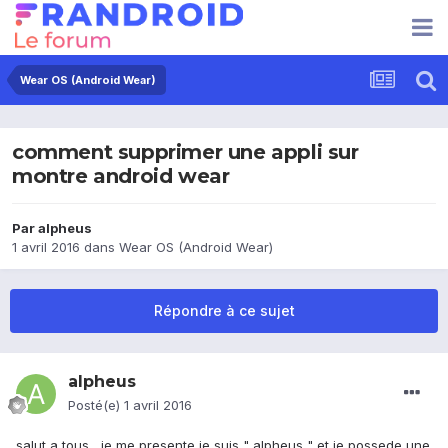
Wear OS (Android Wear)
comment supprimer une appli sur
montre android wear
Par
alpheus
1 avril 2016
dans
Wear OS (Android Wear)
Répondre à ce sujet
alpheus
Posté(e)
1 avril 2016
salut a tous , je me presente je suis " alpheus " et je possede une