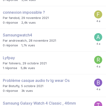
connexion impossible ?
Par
fandod
,
29 novembre 2021
0
réponse
2,4k
vues
Samsungwatch4
Par
androwatch
,
28 novembre 2021
0
réponse
1,7k
vues
Lyfpay
Par
foliviero
,
29 octobre 2021
1
réponse
5,8k
vues
Problème casque audio tv lg wear Os
Par
Bistufly
,
5 octobre 2021
0
réponse
3k
vues
Samsung Galaxy Watch 4 Classic , 46mm