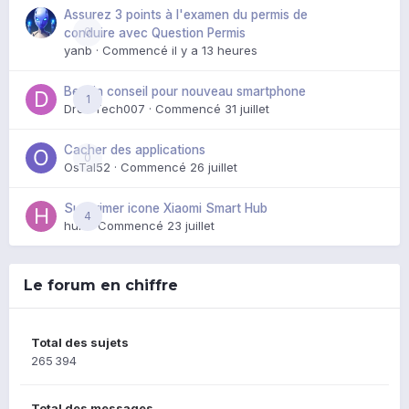
Assurez 3 points à l'examen du permis de
0
conduire avec Question Permis
yanb
· Commencé
il y a 13 heures
Besoin conseil pour nouveau smartphone
1
DroidTech007
· Commencé
31 juillet
Cacher des applications
0
OsTal52
· Commencé
26 juillet
Supprimer icone Xiaomi Smart Hub
4
huik
· Commencé
23 juillet
Le forum en chiffre
Total des sujets
265 394
Total des messages