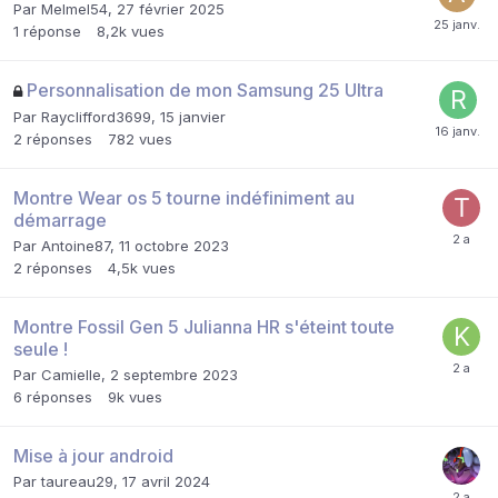
Par
Melmel54
,
27 février 2025
1
réponse
8,2k
vues
Personnalisation de mon Samsung 25 Ultra
Par
Rayclifford3699
,
15 janvier
2
réponses
782
vues
Montre Wear os 5 tourne indéfiniment au
démarrage
Par
Antoine87
,
11 octobre 2023
2
réponses
4,5k
vues
Montre Fossil Gen 5 Julianna HR s'éteint toute
seule !
Par
Camielle
,
2 septembre 2023
6
réponses
9k
vues
Mise à jour android
Par
taureau29
,
17 avril 2024