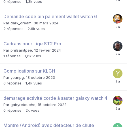
0
réponse
1,3k
vues
Demande code pin paiement wallet watch 6
Par
dark_dream
,
30 mars 2024
2
réponses
2,6k
vues
Cadrans pour Lige ST2 Pro
Par
philsaintpee
,
12 février 2024
1
réponse
1,6k
vues
Complications sur KLCH
Par
yoanpg
,
18 octobre 2023
0
réponse
1,4k
vues
démarage activité corde à sauter galaxy watch 4
Par
gabyretouche
,
15 octobre 2023
0
réponse
2k
vues
Montre (Android) avec détecteur de chute