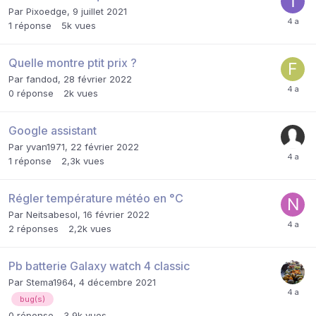
Par
Pixoedge
,
9 juillet 2021
1
réponse
5k
vues
Quelle montre ptit prix ?
Par
fandod
,
28 février 2022
0
réponse
2k
vues
Google assistant
Par
yvan1971
,
22 février 2022
1
réponse
2,3k
vues
Régler température météo en °C
Par
Neitsabesol
,
16 février 2022
2
réponses
2,2k
vues
Pb batterie Galaxy watch 4 classic
Par
Stema1964
,
4 décembre 2021
bug(s)
0
réponse
3,9k
vues