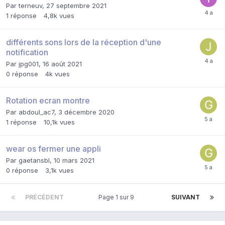
Par
terneuv
,
27 septembre 2021
1
réponse
4,8k
vues
différents sons lors de la réception d'une
notification
Par
jpg001
,
16 août 2021
0
réponse
4k
vues
Rotation ecran montre
Par
abdoul_ac7
,
3 décembre 2020
1
réponse
10,1k
vues
wear os fermer une appli
Par
gaetansbl
,
10 mars 2021
0
réponse
3,1k
vues
PRÉCÉDENT
Page 1 sur 9
SUIVANT