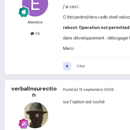
j'ai ceci :
C:\htc\andro\Hero>adb shell reboo
Membre
reboot: Operation not permitted
56
dans développement : débogage U
Merci
Citer
verbalinsurectio
Posté(e)
15 septembre 2009
n
oui l'option est coché