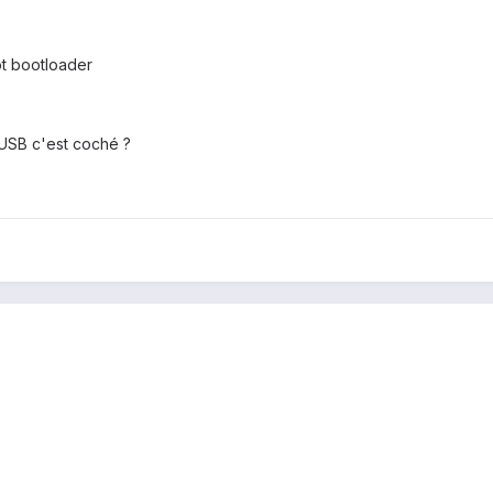
t bootloader
SB c'est coché ?