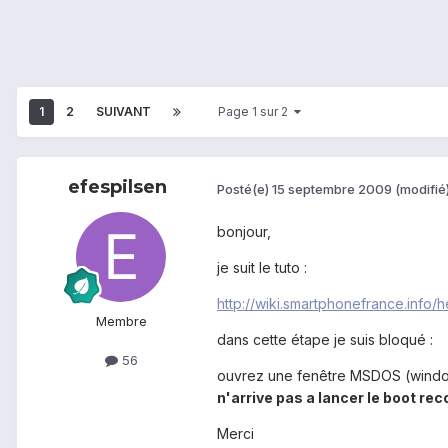
1
2
SUIVANT
Page 1 sur 2
efespilsen
Posté(e)
15 septembre 2009
(modifié
bonjour,
je suit le tuto :
http://wiki.smartphonefrance.inf
Membre
dans cette étape je suis bloqué :
56
ouvrez une fenêtre MSDOS (window
n'arrive pas a lancer le boot re
Merci