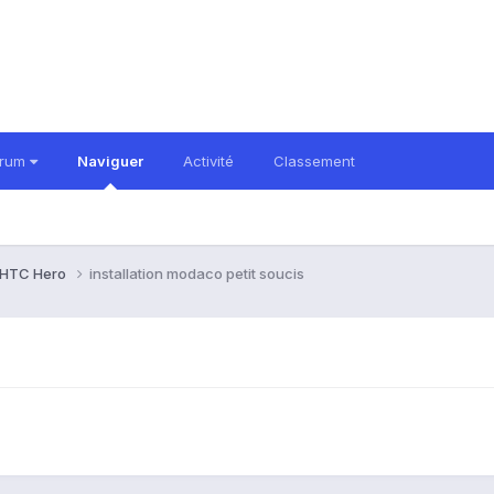
orum
Naviguer
Activité
Classement
HTC Hero
installation modaco petit soucis