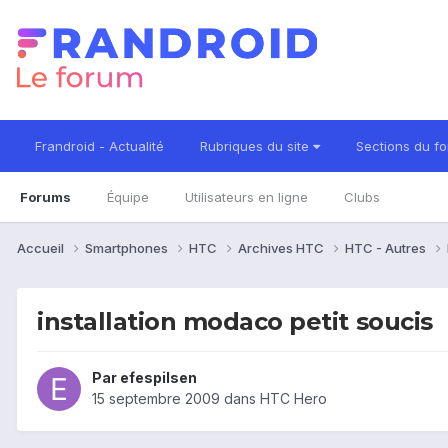
Frandroid - Actualité
Rubriques du site
Sections du f
Forums
Équipe
Utilisateurs en ligne
Clubs
Accueil
Smartphones
HTC
Archives HTC
HTC - Autres
installation modaco petit soucis
Par
efespilsen
15 septembre 2009
dans
HTC Hero