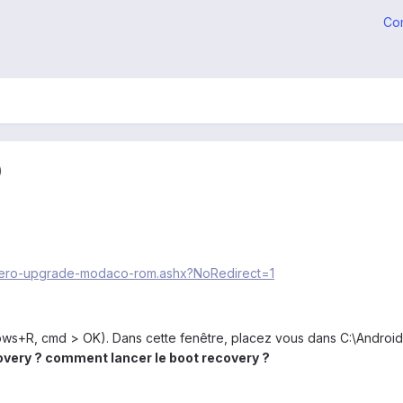
Co
)
o/hero-upgrade-modaco-rom.ashx?NoRedirect=1
s+R, cmd > OK). Dans cette fenêtre, placez vous dans C:\Androi
covery ? comment lancer le boot recovery ?