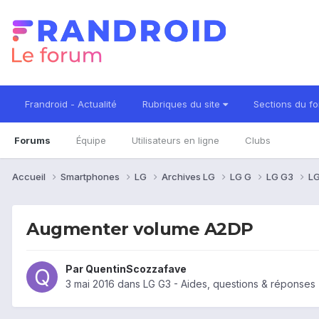
Frandroid - Actualité
Rubriques du site
Sections du f
Forums
Équipe
Utilisateurs en ligne
Clubs
Accueil
Smartphones
LG
Archives LG
LG G
LG G3
LG
Augmenter volume A2DP
Par
QuentinScozzafave
3 mai 2016
dans
LG G3 - Aides, questions & réponses