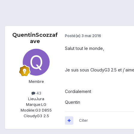
QuentinScozzaf
Posté(e)
3 mai 2016
ave
Salut tout le monde,
Je suis sous CloudyG3 2.5 et j'aim
Membre
Cordialement
43
Lieu
Jura
Quentin
Marque:
LG
Modèle:
G3 D855
CloudyG3 2.5
Citer