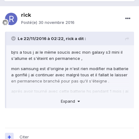
rick
Posté(e)
30 novembre 2016
Le 22/11/2016 à 02:22,
rick
a dit :
bjrs a tous j ai le mème soucis avec mon galaxy s3 mini il
s'allume et s'éteint en permanence ,
mon samsung est d'origine je n'est rien modifier ma batterie
a gonflé j ai continuer avec malgré tous et il fallait le laisser
en permanence branché pour pas qu'il s'éteigne .
aprés avoir tourné avec cette batterie hs pendant 1 mois j ai
acheté une batterie neuve. mais impossible de l allumer il s
Expand
allume s'éteint en permanence il faut que que je retire la
batterie.J'ai voulu reset le téléphone idem des que je clic
sur la touche volume bas pour confirmer il s'éteint ce
rallume en permanence que faire? plus de garantie
malheureusement pensez vous qu il est mort? ou y a t il
une autre manipulation a faire ?merci pour votre aide
Citer