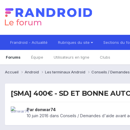
Frandroid - Actualité
Rubriques du site
Sections du f
Forums
Équipe
Utilisateurs en ligne
Clubs
Accueil
Android
Les terminaux Android
Conseils / Demandes
[SMA] 400€ - SD ET BONNE AU
Par
donwar74
10 juin 2016
dans
Conseils / Demandes d'aide avant a