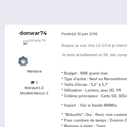
donwar74
Posté(e)
10 juin 2016
Bonjour, je sors d'un LG G3 et je cherc
Je teste actuellement un S6, très sympa
Membre
* Budget : 450€ grand max
* Type d'achat : Neuf ou Recondition
5
* Taille d'écran : 5,2" à 5,7"
Marque:
LG
* Utilisation : Lecture, jeux 2D, VR
Modèle:
Nexus 5
* Critères principaux : Carte SD, 32Go
* Import : Oui si bande 800Mhz
* "Bidouille": Oui - Root, rom custom
* Pour combien de temps : Environ 2
* Marques à éviter : Sony