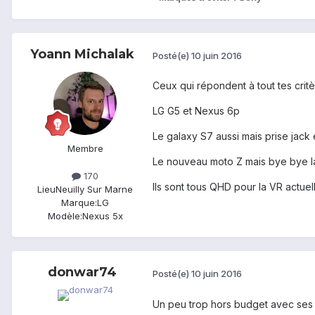
Yoann Michalak
Posté(e)
10 juin 2016
Ceux qui répondent à tout tes critè
LG G5 et Nexus 6p
Le galaxy S7 aussi mais prise jack
Membre
Le nouveau moto Z mais bye bye la 
170
Ils sont tous QHD pour la VR actue
Lieu
Neuilly Sur Marne
Marque:
LG
Modèle:
Nexus 5x
donwar74
Posté(e)
10 juin 2016
Un peu trop hors budget avec ses