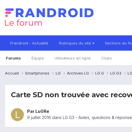
Frandroid - Actualité
Rubriques du site
Sections du f
Forums
Équipe
Utilisateurs en ligne
Clubs
Accueil
Smartphones
LG
Archives LG
LG G
LG G3
LG
Carte SD non trouvée avec recov
Par
LuGRe
9 juillet 2016
dans
LG G3 - Aides, questions & répons