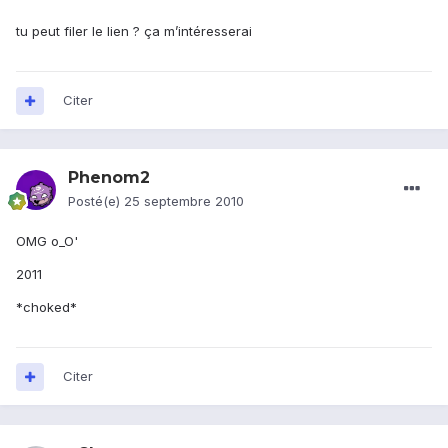
tu peut filer le lien ? ça m’intéresserai
Citer
Phenom2
Posté(e)
25 septembre 2010
OMG o_O'
2011
*choked*
Citer