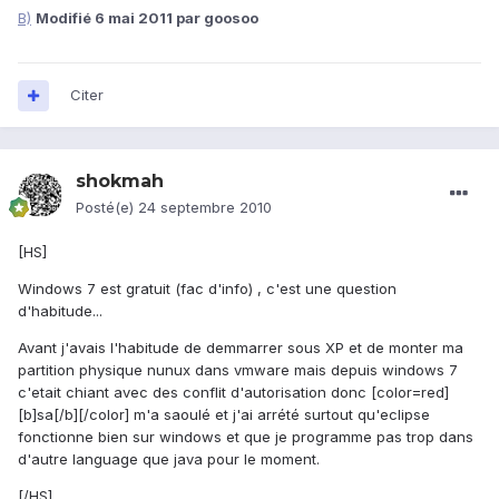
B)
Modifié
6 mai 2011
par goosoo
Citer
shokmah
Posté(e)
24 septembre 2010
[HS]
Windows 7 est gratuit (fac d'info) , c'est une question
d'habitude...
Avant j'avais l'habitude de demmarrer sous XP et de monter ma
partition physique nunux dans vmware mais depuis windows 7
c'etait chiant avec des conflit d'autorisation donc [color=red]
[b]sa[/b][/color] m'a saoulé et j'ai arrété surtout qu'eclipse
fonctionne bien sur windows et que je programme pas trop dans
d'autre language que java pour le moment.
[/HS]