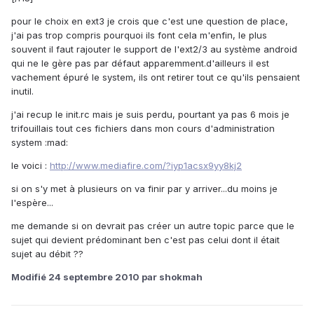
pour le choix en ext3 je crois que c'est une question de place,
j'ai pas trop compris pourquoi ils font cela m'enfin, le plus
souvent il faut rajouter le support de l'ext2/3 au système android
qui ne le gère pas par défaut apparemment.d'ailleurs il est
vachement épuré le system, ils ont retirer tout ce qu'ils pensaient
inutil.
j'ai recup le init.rc mais je suis perdu, pourtant ya pas 6 mois je
trifouillais tout ces fichiers dans mon cours d'administration
system :mad:
le voici :
http://www.mediafire.com/?iyp1acsx9yy8kj2
si on s'y met à plusieurs on va finir par y arriver...du moins je
l'espère...
me demande si on devrait pas créer un autre topic parce que le
sujet qui devient prédominant ben c'est pas celui dont il était
sujet au débit ??
Modifié
24 septembre 2010
par shokmah