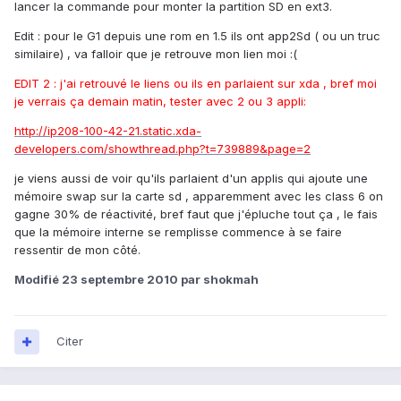
lancer la commande pour monter la partition SD en ext3.
Edit : pour le G1 depuis une rom en 1.5 ils ont app2Sd ( ou un truc
similaire) , va falloir que je retrouve mon lien moi :(
EDIT 2 : j'ai retrouvé le liens ou ils en parlaient sur xda , bref moi
je verrais ça demain matin, tester avec 2 ou 3 appli:
http://ip208-100-42-21.static.xda-
developers.com/showthread.php?t=739889&page=2
je viens aussi de voir qu'ils parlaient d'un applis qui ajoute une
mémoire swap sur la carte sd , apparemment avec les class 6 on
gagne 30% de réactivité, bref faut que j'épluche tout ça , le fais
que la mémoire interne se remplisse commence à se faire
ressentir de mon côté.
Modifié
23 septembre 2010
par shokmah
Citer