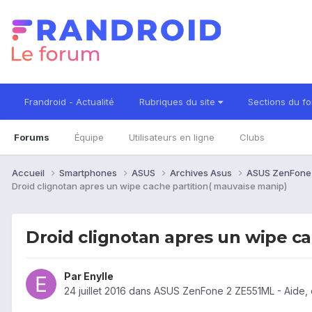
Frandroid - Actualité
Rubriques du site
Sections du f
Forums
Équipe
Utilisateurs en ligne
Clubs
Accueil
Smartphones
ASUS
Archives Asus
ASUS ZenFone
Droid clignotan apres un wipe cache partition( mauvaise manip)
Droid clignotan apres un wipe ca
Par
Enylle
24 juillet 2016
dans
ASUS ZenFone 2 ZE551ML - Aide, 