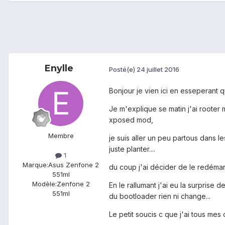
Enylle
Posté(e)
24 juillet 2016
Bonjour je vien ici en esseperant 
Je m'explique se matin j'ai rooter 
xposed mod,
Membre
je suis aller un peu partous dans le
juste planter....
1
Marque:
Asus Zenfone 2
du coup j'ai décider de le redémar
551ml
Modèle:
Zenfone 2
En le rallumant j'ai eu la surprise de
551ml
du bootloader rien ni change...
Le petit soucis c que j'ai tous mes