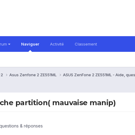
orum
Naviguer
Activité
Classement
 2
Asus Zenfone 2 ZE551ML
ASUS ZenFone 2 ZE551ML - Aide, ques
che partition( mauvaise manip)
questions & réponses