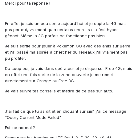
Merci pour ta réponse !
En effet je suis un peu sortie aujourd'hui et je capte la 4G mais
pas partout, vraiment qu'a certains endroits et c'est hyper
gênant. Même la 3G parfois ne fonctionne pas bien.
Je suis sortie pour jouer à Pokemon GO avec des amis sur Berre
et j'ai passé ma soirée a chercher du réseaux j'ai vraiment pas
pu profiter.
Du coup oui, je vais dans opérateur et je clique sur Free 4G, mais
en effet une fois sortie de la zone couverte je me remet
directement sur Orange ou Free 3G.
Je vais suivre tes conseils et mettre de ce pas sur auto.
J'ai fait ce que tu as dit et en cliquant sur sim1 j'ai ce message
"Query Current Mode Failed"
Est-ce normal ?
Sinon pour les bandes en LTE j'ai: 1, 3, 7, 38, 39, 40, 41