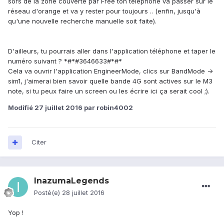
sors de la zone couverte par Free ton téléphone va passer sur le
réseau d'orange et va y rester pour toujours .. (enfin, jusqu'à
qu'une nouvelle recherche manuelle soit faite).
D'ailleurs, tu pourrais aller dans l'application téléphone et taper le
numéro suivant ? *#*#3646633#*#*
Cela va ouvrir l'application EngineerMode, clics sur BandMode ->
sim1, j'aimerai bien savoir quelle bande 4G sont actives sur le M3
note, si tu peux faire un screen ou les écrire ici ça serait cool ;).
Modifié
27 juillet 2016
par robin4002
Citer
InazumaLegends
Posté(e)
28 juillet 2016
Yop !