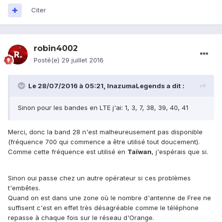
Citer
votre d'où cela peut venir ? Comment régler ça ?
A
J'aimerai profiter du forfait que je paye quand même.
robin4002
J'ai évidemment appelé l’assistance mais cela n'a servi à
Posté(e)
29 juillet 2016
rien, ils m'ont juste fait faire ce que j'avais déjà fait c'est à
dire configurer l'APN et ils m'ont dit que mon téléphone
étant de construction chinoise pouvait ne pas être
Le 28/07/2016 à 05:21,
InazumaLegends
a dit :
compatible avec leurs fréquences. Sauf que bien sur que
oui, le M3 est bien compatible aux fréquences 2600Mhz
Sinon pour les bandes en LTE j'ai: 1, 3, 7, 38, 39, 40, 41
que Free utilise.
Merci, donc la band 28 n'est malheureusement pas disponible
(fréquence 700 qui commence a être utilisé tout doucement).
Merci beaucoup d'avance... cela fait plus de 10h que je suis
Comme cette fréquence est utilisé en
Taïwan
, j'espérais que si.
sur ce problème.
Sinon oui passe chez un autre opérateur si ces problèmes
t'embêtes.
Quand on est dans une zone où le nombre d'antenne de Free ne
suffisent c'est en effet très désagréable comme le téléphone
repasse à chaque fois sur le réseau d'Orange.