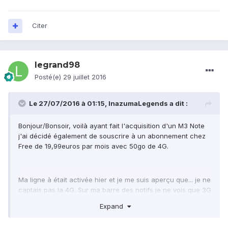
Citer
legrand98
Posté(e)
29 juillet 2016
Le 27/07/2016 à 01:15,
InazumaLegends
a dit :
Bonjour/Bonsoir, voilà ayant fait l'acquisition d'un M3 Note
j'ai décidé également de souscrire à un abonnement chez
Free de 19,99euros par mois avec 50go de 4G.
Ma ligne à était activée hier et je me suis aperçu que... je ne
captais pas la 4G. Sur ma barre des notifs je ne vois que 3G
et encore, ça fonctionne très mal, pour ainsi dire: pas du
Expand
tout.
Du coup, j'ai vu qu’apparemment il fallait configurer les