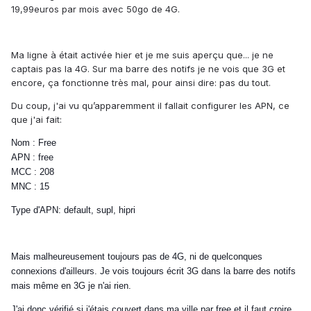
19,99euros par mois avec 50go de 4G.
Ma ligne à était activée hier et je me suis aperçu que... je ne
captais pas la 4G. Sur ma barre des notifs je ne vois que 3G et
encore, ça fonctionne très mal, pour ainsi dire: pas du tout.
Du coup, j'ai vu qu’apparemment il fallait configurer les APN, ce
que j'ai fait:
Nom : Free
APN : free
MCC : 208
MNC : 15
Type d'APN: default, supl, hipri
Mais malheureusement toujours pas de 4G, ni de quelconques
connexions d'ailleurs. Je vois toujours écrit 3G dans la barre des notifs
mais même en 3G je n'ai rien.
J'ai donc vérifié si j'étais couvert dans ma ville par free et il faut croire