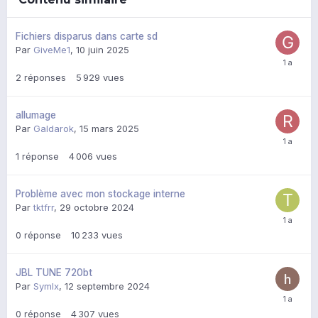
Fichiers disparus dans carte sd
Par
GiveMe1
,
10 juin 2025
2
réponses
5 929
vues
allumage
Par
Galdarok
,
15 mars 2025
1
réponse
4 006
vues
Problème avec mon stockage interne
Par
tktfrr
,
29 octobre 2024
0
réponse
10 233
vues
JBL TUNE 720bt
Par
Symlx
,
12 septembre 2024
0
réponse
4 307
vues